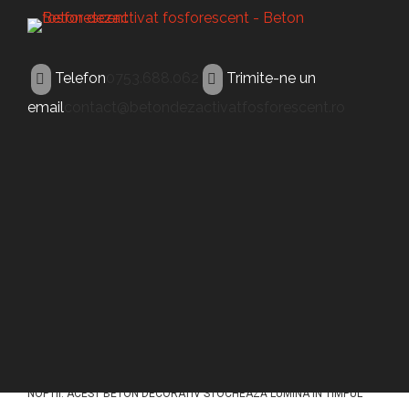
Telefon
0753.688.062
Trimite-ne un
email
contact@betondezactivatfosforescent.ro
BETON FLUORESCENT
Beton fluorescent
Bailesti
ACEST TIP DE BETON (BETON FLUORESCENT BAILESTI) A FOST
CONCEPUT PENTRU A ILUMINA PAVAJELE DIN BETON IN TIMPUL
NOPTII. ACEST BETON DECORATIV STOCHEAZĂ LUMINA ÎN TIMPUL