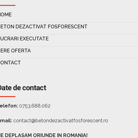
HOME
BETON DEZACTIVAT FOSFORESCENT
UCRARI EXECUTATE
ERE OFERTA
CONTACT
Date de contact
elefon:
0753.688.062
mail:
contact@betondezactivatfosforescent.ro
E DEPLASAM ORIUNDE IN ROMANIA!