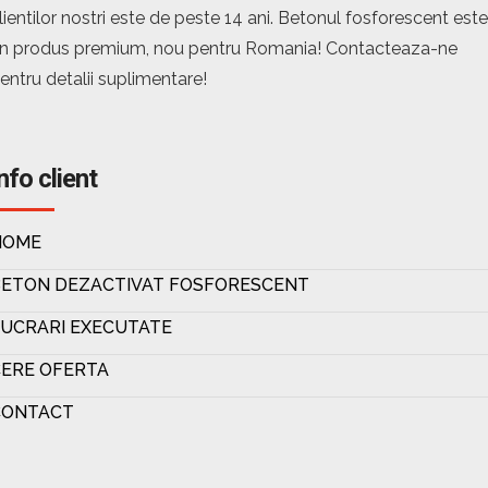
lientilor nostri este de peste 14 ani. Betonul fosforescent este
n produs premium, nou pentru Romania! Contacteaza-ne
entru detalii suplimentare!
nfo client
HOME
BETON DEZACTIVAT FOSFORESCENT
UCRARI EXECUTATE
ERE OFERTA
CONTACT