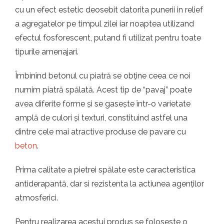
cu un efect estetic deosebit datorita punerii in relief
a agregatelor pe timpul zilei iar noaptea utilizand
efectul fosforescent, putand fi utilizat pentru toate
tipurile amenajari.
Îmbinînd betonul cu piatră se obține ceea ce noi
numim piatră spălată. Acest tip de “pavaj” poate
avea diferite forme și se gasește într-o varietate
amplă de culori și texturi, constituind astfel una
dintre cele mai atractive produse de pavare cu
beton
.
Prima calitate a pietrei spălate este caracteristica
antiderapantă, dar si rezistenta la actiunea agenților
atmosferici.
Pentru realizarea acestui produs se foloseste o