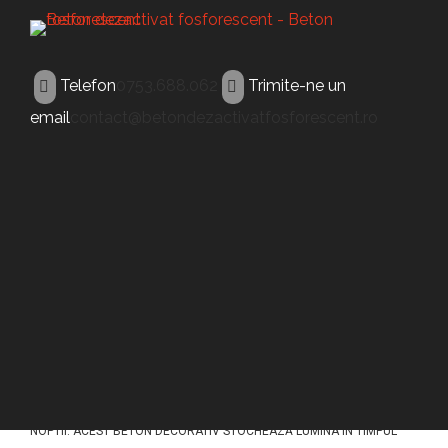
Telefon
0753.688.062
Trimite-ne un
email
contact@betondezactivatfosforescent.ro
BETON FOSFORESCENT
Beton fosforescent
Ploiesti
ACEST TIP DE BETON (BETON FOSFORESCENT PLOIESTI) A FOST
CONCEPUT PENTRU A ILUMINA PAVAJELE DIN BETON IN TIMPUL
NOPTII. ACEST BETON DECORATIV STOCHEAZĂ LUMINA ÎN TIMPUL