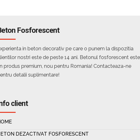
piata.
Beton Fosforescent
xperienta in beton decorativ pe care o punem la dispozitia
lientilor nostri este de peste 14 ani. Betonul fosforescent este
n produs premium, nou pentru Romania! Contacteaza-ne
entru detalii suplimentare!
nfo client
HOME
BETON DEZACTIVAT FOSFORESCENT