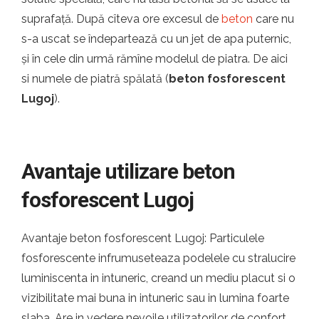
suprafață. După cîteva ore excesul de
beton
care nu
s-a uscat se îndepartează cu un jet de apa puternic,
și în cele din urmă rămîne modelul de piatra. De aici
si numele de piatră spălată (
beton fosforescent
Lugoj
).
Avantaje utilizare beton
fosforescent Lugoj
Avantaje beton fosforescent Lugoj: Particulele
fosforescente infrumuseteaza podelele cu stralucire
luminiscenta in intuneric, creand un mediu placut si o
vizibilitate mai buna in intuneric sau in lumina foarte
slaba. Are in vedere nevoile utilizatorilor de confort