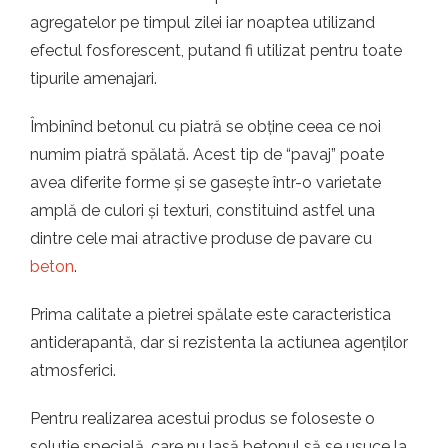
t.ro
agregatelor pe timpul zilei iar noaptea utilizand
efectul fosforescent, putand fi utilizat pentru toate
tipurile amenajari.
Îmbinînd betonul cu piatră se obține ceea ce noi
numim piatră spălată. Acest tip de “pavaj” poate
avea diferite forme și se gasește într-o varietate
amplă de culori și texturi, constituind astfel una
dintre cele mai atractive produse de pavare cu
beton
.
Prima calitate a pietrei spălate este caracteristica
antiderapantă, dar si rezistenta la actiunea agenților
atmosferici.
Pentru realizarea acestui produs se foloseste o
solutie specială, care nu lasă betonul să se usuce la