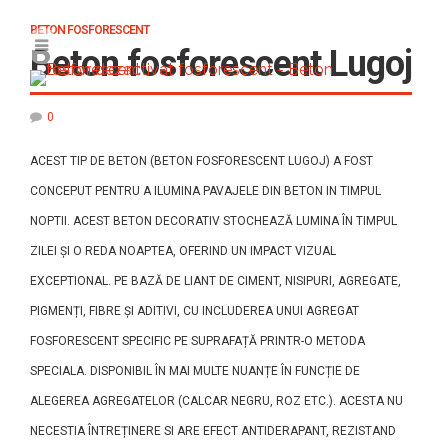
BETON FOSFORESCENT
Beton fosforescent Lugoj
0
ACEST TIP DE BETON (BETON FOSFORESCENT LUGOJ) A FOST
CONCEPUT PENTRU A ILUMINA PAVAJELE DIN BETON IN TIMPUL
NOPTII. ACEST BETON DECORATIV STOCHEAZĂ LUMINA ÎN TIMPUL
ZILEI ȘI O REDA NOAPTEA, OFERIND UN IMPACT VIZUAL
EXCEPTIONAL. PE BAZĂ DE LIANT DE CIMENT, NISIPURI, AGREGATE,
PIGMENȚI, FIBRE ȘI ADITIVI, CU INCLUDEREA UNUI AGREGAT
FOSFORESCENT SPECIFIC PE SUPRAFAȚĂ PRINTR-O METODA
SPECIALA. DISPONIBIL ÎN MAI MULTE NUANȚE ÎN FUNCȚIE DE
ALEGEREA AGREGATELOR (CALCAR NEGRU, ROZ ETC.). ACESTA NU
NECESTIA ÎNTREȚINERE SI ARE EFECT ANTIDERAPANT, REZISTAND