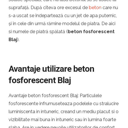
suprafață. După cîteva ore excesul de
beton
care nu
s-a uscat se îndepartează cu un jet de apa puternic,
și în cele din urmă rămîne modelul de piatra. De aici
si numele de piatră spălată (
beton fosforescent
Blaj
).
Avantaje utilizare beton
fosforescent Blaj
Avantaje beton fosforescent Blaj: Particulele
fosforescente infrumuseteaza podelele cu stralucire
luminiscenta in intuneric, creand un mediu placut si o
vizibilitate mai buna in intuneric sau in lumina foarte
slaba. Are in vedere nevoile utilizatorilor de confort