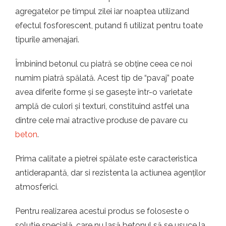
t.ro
agregatelor pe timpul zilei iar noaptea utilizand
efectul fosforescent, putand fi utilizat pentru toate
tipurile amenajari.
Îmbinînd betonul cu piatră se obține ceea ce noi
numim piatră spălată. Acest tip de “pavaj” poate
avea diferite forme și se gasește într-o varietate
amplă de culori și texturi, constituind astfel una
dintre cele mai atractive produse de pavare cu
beton
.
Prima calitate a pietrei spălate este caracteristica
antiderapantă, dar si rezistenta la actiunea agenților
atmosferici.
Pentru realizarea acestui produs se foloseste o
solutie specială, care nu lasă betonul să se usuce la