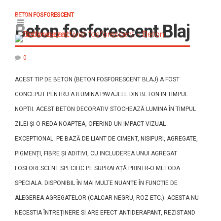
BETON FOSFORESCENT
Beton fosforescent Blaj
0
ACEST TIP DE BETON (BETON FOSFORESCENT BLAJ) A FOST
CONCEPUT PENTRU A ILUMINA PAVAJELE DIN BETON IN TIMPUL
NOPTII. ACEST BETON DECORATIV STOCHEAZĂ LUMINA ÎN TIMPUL
ZILEI ȘI O REDA NOAPTEA, OFERIND UN IMPACT VIZUAL
EXCEPTIONAL. PE BAZĂ DE LIANT DE CIMENT, NISIPURI, AGREGATE,
PIGMENȚI, FIBRE ȘI ADITIVI, CU INCLUDEREA UNUI AGREGAT
FOSFORESCENT SPECIFIC PE SUPRAFAȚĂ PRINTR-O METODA
SPECIALA. DISPONIBIL ÎN MAI MULTE NUANȚE ÎN FUNCȚIE DE
ALEGEREA AGREGATELOR (CALCAR NEGRU, ROZ ETC.). ACESTA NU
NECESTIA ÎNTREȚINERE SI ARE EFECT ANTIDERAPANT, REZISTAND