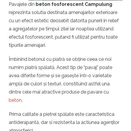
t.ro
Pavajele din
beton fosforescent Campulung
reprezinta solutia destinata amenajarilor exterioare
cu un efect estetic deosebit datorita punerii in relief
a agregatelor pe timpul zilei iar noaptea utilizand
efectul fosforescent, putand fi utilizat pentru toate
tipurile amenajari.
Îmbinînd betonul cu piatră se obține ceea ce noi
numim piatră spălată. Acest tip de “pavaj” poate
avea diferite forme și se gasește într-o varietate
amplă de culori și texturi, constituind astfel una
dintre cele mai atractive produse de pavare cu
beton
.
Prima calitate a pietrei spălate este caracteristica
antiderapantă, dar si rezistenta la actiunea agenților
atmosferici.