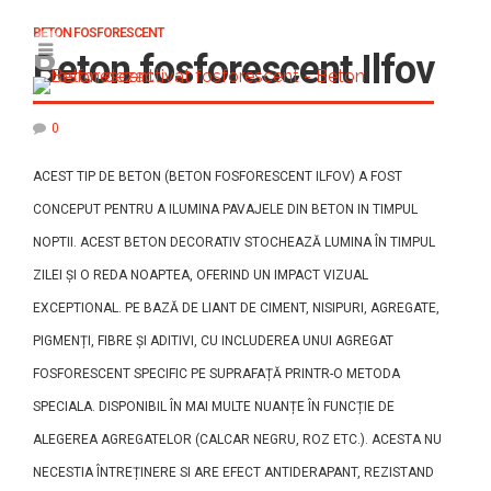
BETON FOSFORESCENT
Beton fosforescent Ilfov
0
ACEST TIP DE BETON (BETON FOSFORESCENT ILFOV) A FOST
CONCEPUT PENTRU A ILUMINA PAVAJELE DIN BETON IN TIMPUL
NOPTII. ACEST BETON DECORATIV STOCHEAZĂ LUMINA ÎN TIMPUL
ZILEI ȘI O REDA NOAPTEA, OFERIND UN IMPACT VIZUAL
EXCEPTIONAL. PE BAZĂ DE LIANT DE CIMENT, NISIPURI, AGREGATE,
PIGMENȚI, FIBRE ȘI ADITIVI, CU INCLUDEREA UNUI AGREGAT
FOSFORESCENT SPECIFIC PE SUPRAFAȚĂ PRINTR-O METODA
SPECIALA. DISPONIBIL ÎN MAI MULTE NUANȚE ÎN FUNCȚIE DE
ALEGEREA AGREGATELOR (CALCAR NEGRU, ROZ ETC.). ACESTA NU
NECESTIA ÎNTREȚINERE SI ARE EFECT ANTIDERAPANT, REZISTAND