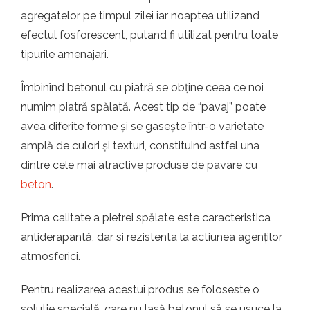
t.ro
agregatelor pe timpul zilei iar noaptea utilizand
efectul fosforescent, putand fi utilizat pentru toate
tipurile amenajari.
Îmbinînd betonul cu piatră se obține ceea ce noi
numim piatră spălată. Acest tip de “pavaj” poate
avea diferite forme și se gasește într-o varietate
amplă de culori și texturi, constituind astfel una
dintre cele mai atractive produse de pavare cu
beton
.
Prima calitate a pietrei spălate este caracteristica
antiderapantă, dar si rezistenta la actiunea agenților
atmosferici.
Pentru realizarea acestui produs se foloseste o
solutie specială, care nu lasă betonul să se usuce la