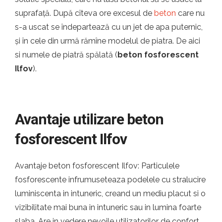
suprafață. După cîteva ore excesul de
beton
care nu
s-a uscat se îndepartează cu un jet de apa puternic,
și în cele din urmă rămîne modelul de piatra. De aici
si numele de piatră spălată (
beton fosforescent
Ilfov
).
Avantaje utilizare beton
fosforescent Ilfov
Avantaje beton fosforescent Ilfov: Particulele
fosforescente infrumuseteaza podelele cu stralucire
luminiscenta in intuneric, creand un mediu placut si o
vizibilitate mai buna in intuneric sau in lumina foarte
slaba. Are in vedere nevoile utilizatorilor de confort