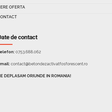
ERE OFERTA
CONTACT
Date de contact
elefon:
0753.688.062
mail:
contact@betondezactivatfosforescent.ro
E DEPLASAM ORIUNDE IN ROMANIA!