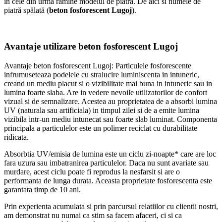
în cele din urmă rămîne modelul de piatra. De aici si numele de
piatră spălată (
beton fosforescent Lugoj
).
Avantaje utilizare beton fosforescent Lugoj
Avantaje beton fosforescent Lugoj: Particulele fosforescente
infrumuseteaza podelele cu stralucire luminiscenta in intuneric,
creand un mediu placut si o vizibilitate mai buna in intuneric sau in
lumina foarte slaba. Are in vedere nevoile utilizatorilor de confort
vizual si de semnalizare. Acestea au proprietatea de a absorbi lumina
UV (naturala sau artificiala) in timpul zilei si de a emite lumina
vizibila intr-un mediu intunecat sau foarte slab luminat. Componenta
principala a particulelor este un polimer reciclat cu durabilitate
ridicata.
Absorbtia UV/emisia de lumina este un ciclu zi-noapte* care are loc
fara uzura sau imbatranirea particulelor. Daca nu sunt avariate sau
murdare, acest ciclu poate fi reprodus la nesfarsit si are o
performanta de lunga durata. Aceasta proprietate fosforescenta este
garantata timp de 10 ani.
Prin experienta acumulata si prin parcursul relatiilor cu clientii nostri,
am demonstrat nu numai ca stim sa facem afaceri, ci si ca