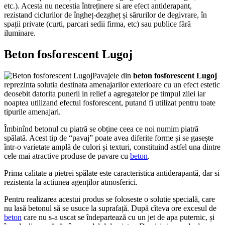
etc.). Acesta nu necestia întreținere si are efect antiderapant,
rezistand ciclurilor de îngheț-dezgheț și sărurilor de degivrare, în
spații private (curti, parcari sedii firma, etc) sau publice fără
iluminare.
Beton fosforescent Lugoj
Pavajele din
beton fosforescent Lugoj
reprezinta solutia destinata amenajarilor exterioare cu un efect estetic
deosebit datorita punerii in relief a agregatelor pe timpul zilei iar
noaptea utilizand efectul fosforescent, putand fi utilizat pentru toate
tipurile amenajari.
Îmbinînd betonul cu piatră se obține ceea ce noi numim piatră
spălată. Acest tip de “pavaj” poate avea diferite forme și se gasește
într-o varietate amplă de culori și texturi, constituind astfel una dintre
cele mai atractive produse de pavare cu
beton
.
Prima calitate a pietrei spălate este caracteristica antiderapantă, dar si
rezistenta la actiunea agenților atmosferici.
Pentru realizarea acestui produs se foloseste o solutie specială, care
nu lasă betonul să se usuce la suprafață. După cîteva ore excesul de
beton
care nu s-a uscat se îndepartează cu un jet de apa puternic, și