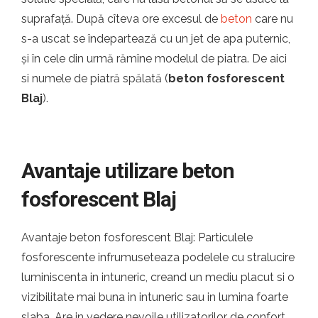
suprafață. După cîteva ore excesul de
beton
care nu
s-a uscat se îndepartează cu un jet de apa puternic,
și în cele din urmă rămîne modelul de piatra. De aici
si numele de piatră spălată (
beton fosforescent
Blaj
).
Avantaje utilizare beton
fosforescent Blaj
Avantaje beton fosforescent Blaj: Particulele
fosforescente infrumuseteaza podelele cu stralucire
luminiscenta in intuneric, creand un mediu placut si o
vizibilitate mai buna in intuneric sau in lumina foarte
slaba. Are in vedere nevoile utilizatorilor de confort