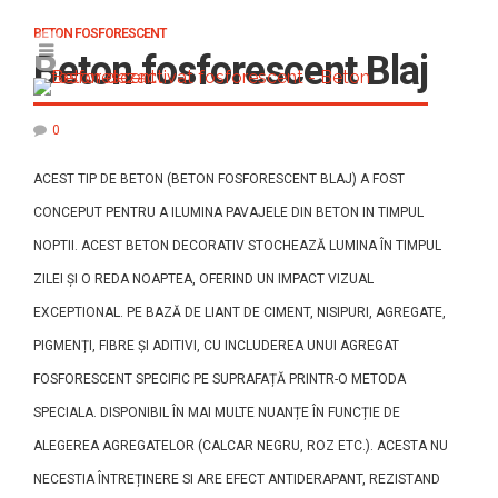
BETON FOSFORESCENT
Beton fosforescent Blaj
0
ACEST TIP DE BETON (BETON FOSFORESCENT BLAJ) A FOST
CONCEPUT PENTRU A ILUMINA PAVAJELE DIN BETON IN TIMPUL
NOPTII. ACEST BETON DECORATIV STOCHEAZĂ LUMINA ÎN TIMPUL
ZILEI ȘI O REDA NOAPTEA, OFERIND UN IMPACT VIZUAL
EXCEPTIONAL. PE BAZĂ DE LIANT DE CIMENT, NISIPURI, AGREGATE,
PIGMENȚI, FIBRE ȘI ADITIVI, CU INCLUDEREA UNUI AGREGAT
FOSFORESCENT SPECIFIC PE SUPRAFAȚĂ PRINTR-O METODA
SPECIALA. DISPONIBIL ÎN MAI MULTE NUANȚE ÎN FUNCȚIE DE
ALEGEREA AGREGATELOR (CALCAR NEGRU, ROZ ETC.). ACESTA NU
NECESTIA ÎNTREȚINERE SI ARE EFECT ANTIDERAPANT, REZISTAND