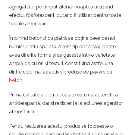
t.ro
agregatelor pe timpul zilei iar noaptea utilizand
efectul fosforescent, putand fi utilizat pentru toate
tipurile amenajari.
Îmbinînd betonul cu piatră se obține ceea ce noi
numim piatră spălată. Acest tip de “pavaj” poate
avea diferite forme și se gasește într-o varietate
amplă de culori și texturi, constituind astfel una
dintre cele mai atractive produse de pavare cu
beton
.
Prima calitate a pietrei spălate este caracteristica
antiderapantă, dar si rezistenta la actiunea agenților
atmosferici.
Pentru realizarea acestui produs se foloseste o
solutie specială, care nu lasă betonul să se usuce la