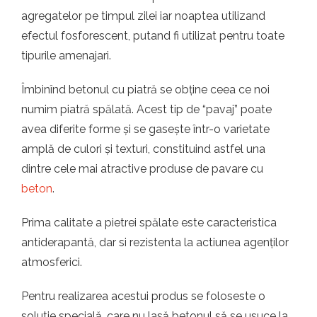
t.ro
agregatelor pe timpul zilei iar noaptea utilizand
efectul fosforescent, putand fi utilizat pentru toate
tipurile amenajari.
Îmbinînd betonul cu piatră se obține ceea ce noi
numim piatră spălată. Acest tip de “pavaj” poate
avea diferite forme și se gasește într-o varietate
amplă de culori și texturi, constituind astfel una
dintre cele mai atractive produse de pavare cu
beton
.
Prima calitate a pietrei spălate este caracteristica
antiderapantă, dar si rezistenta la actiunea agenților
atmosferici.
Pentru realizarea acestui produs se foloseste o
solutie specială, care nu lasă betonul să se usuce la