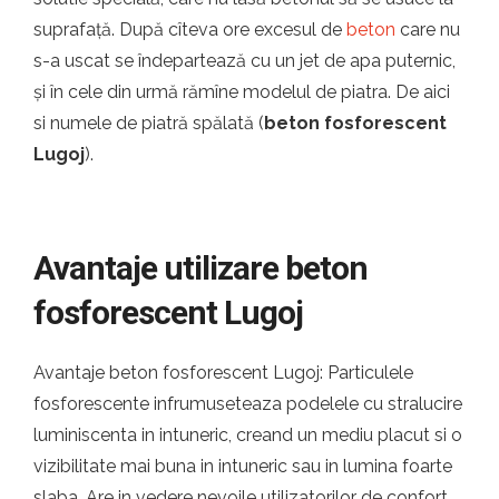
suprafață. După cîteva ore excesul de
beton
care nu
s-a uscat se îndepartează cu un jet de apa puternic,
și în cele din urmă rămîne modelul de piatra. De aici
si numele de piatră spălată (
beton fosforescent
Lugoj
).
Avantaje utilizare beton
fosforescent Lugoj
Avantaje beton fosforescent Lugoj: Particulele
fosforescente infrumuseteaza podelele cu stralucire
luminiscenta in intuneric, creand un mediu placut si o
vizibilitate mai buna in intuneric sau in lumina foarte
slaba. Are in vedere nevoile utilizatorilor de confort