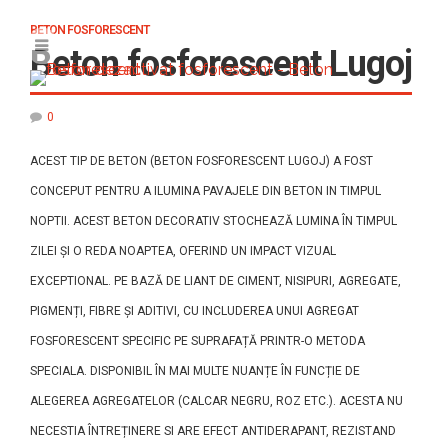
BETON FOSFORESCENT
Beton fosforescent Lugoj
0
ACEST TIP DE BETON (BETON FOSFORESCENT LUGOJ) A FOST
CONCEPUT PENTRU A ILUMINA PAVAJELE DIN BETON IN TIMPUL
NOPTII. ACEST BETON DECORATIV STOCHEAZĂ LUMINA ÎN TIMPUL
ZILEI ȘI O REDA NOAPTEA, OFERIND UN IMPACT VIZUAL
EXCEPTIONAL. PE BAZĂ DE LIANT DE CIMENT, NISIPURI, AGREGATE,
PIGMENȚI, FIBRE ȘI ADITIVI, CU INCLUDEREA UNUI AGREGAT
FOSFORESCENT SPECIFIC PE SUPRAFAȚĂ PRINTR-O METODA
SPECIALA. DISPONIBIL ÎN MAI MULTE NUANȚE ÎN FUNCȚIE DE
ALEGEREA AGREGATELOR (CALCAR NEGRU, ROZ ETC.). ACESTA NU
NECESTIA ÎNTREȚINERE SI ARE EFECT ANTIDERAPANT, REZISTAND