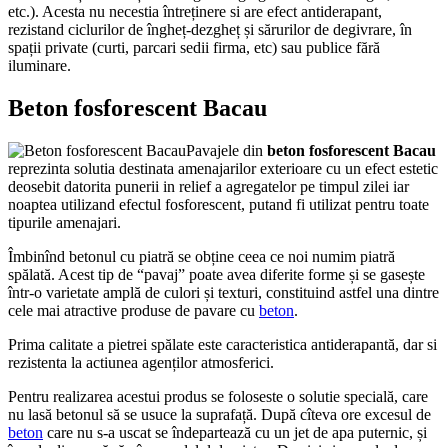
etc.). Acesta nu necestia întreținere si are efect antiderapant,
rezistand ciclurilor de îngheț-dezgheț și sărurilor de degivrare, în
spații private (curti, parcari sedii firma, etc) sau publice fără
iluminare.
Beton fosforescent Bacau
Pavajele din
beton fosforescent Bacau
reprezinta solutia destinata amenajarilor exterioare cu un efect estetic
deosebit datorita punerii in relief a agregatelor pe timpul zilei iar
noaptea utilizand efectul fosforescent, putand fi utilizat pentru toate
tipurile amenajari.
Îmbinînd betonul cu piatră se obține ceea ce noi numim piatră
spălată. Acest tip de “pavaj” poate avea diferite forme și se gasește
într-o varietate amplă de culori și texturi, constituind astfel una dintre
cele mai atractive produse de pavare cu
beton
.
Prima calitate a pietrei spălate este caracteristica antiderapantă, dar si
rezistenta la actiunea agenților atmosferici.
Pentru realizarea acestui produs se foloseste o solutie specială, care
nu lasă betonul să se usuce la suprafață. După cîteva ore excesul de
beton
care nu s-a uscat se îndepartează cu un jet de apa puternic, și