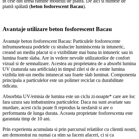
în cele din urmă rămîne modelul de piatra. De aici si numele de
piatră spălată (
beton fosforescent Bacau
).
Avantaje utilizare beton fosforescent Bacau
Avantaje beton fosforescent Bacau: Particulele fosforescente
infrumuseteaza podelele cu stralucire luminiscenta in intuneric,
creand un mediu placut si o vizibilitate mai buna in intuneric sau in
lumina foarte slaba. Are in vedere nevoile utilizatorilor de confort
vizual si de semnalizare. Acestea au proprietatea de a absorbi lumina
UV (naturala sau artificiala) in timpul zilei si de a emite lumina
vizibila intr-un mediu intunecat sau foarte slab luminat. Componenta
principala a particulelor este un polimer reciclat cu durabilitate
ridicata.
Absorbtia UV/emisia de lumina este un ciclu zi-noapte* care are loc
fara uzura sau imbatranirea particulelor. Daca nu sunt avariate sau
murdare, acest ciclu poate fi reprodus la nesfarsit si are o
performanta de lunga durata. Aceasta proprietate fosforescenta este
garantata timp de 10 ani.
Prin experienta acumulata si prin parcursul relatiilor cu clientii nostri,
am demonstrat nu numai ca stim sa facem afaceri, ci si ca