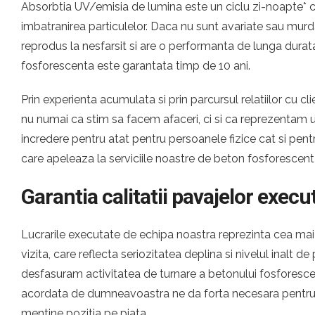
Absorbtia UV/emisia de lumina este un ciclu zi-noapte* c
imbatranirea particulelor. Daca nu sunt avariate sau murda
reprodus la nesfarsit si are o performanta de lunga durat
fosforescenta este garantata timp de 10 ani.
Prin experienta acumulata si prin parcursul relatiilor cu cl
nu numai ca stim sa facem afaceri, ci si ca reprezentam
incredere pentru atat pentru persoanele fizice cat si pe
care apeleaza la serviciile noastre de beton fosforescent
Garantia calitatii pavajelor execu
Lucrarile executate de echipa noastra reprezinta cea ma
vizita, care reflecta seriozitatea deplina si nivelul inalt d
desfasuram activitatea de turnare a betonului fosforesce
acordata de dumneavoastra ne da forta necesara pentru 
mentine pozitia pe piata.