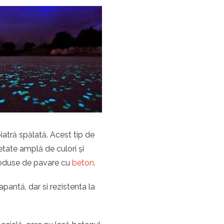
atră spălată. Acest tip de
etate amplă de culori și
produse de pavare cu
beton
.
apantă, dar si rezistenta la