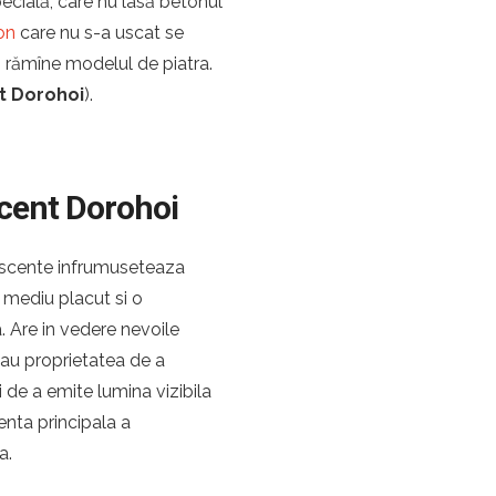
ecială, care nu lasă betonul
on
care nu s-a uscat se
ă rămîne modelul de piatra.
t Dorohoi
).
scent Dorohoi
escente infrumuseteaza
n mediu placut si o
a. Are in vedere nevoile
a au proprietatea de a
si de a emite lumina vizibila
nta principala a
a.