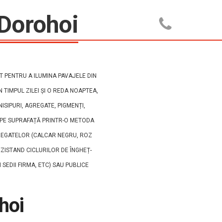
 Dorohoi
Telefon
0753.688.0
ENT
LUCRARI EXECUTATE
CERE OFE
 PENTRU A ILUMINA PAVAJELE DIN
 TIMPUL ZILEI ȘI O REDA NOAPTEA,
ISIPURI, AGREGATE, PIGMENȚI,
C PE SUPRAFAȚĂ PRINTR-O METODA
GREGATELOR (CALCAR NEGRU, ROZ
EZISTAND CICLURILOR DE ÎNGHEȚ-
 SEDII FIRMA, ETC) SAU PUBLICE
hoi