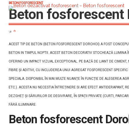
BETON FOSFORESCENT
Beton fosforescent
HOME
BETON DEZACTIVAT FOSFORESC
0
ACEST TIP DE BETON (BETON FOSFORESCENT DOROHOI) A FOST CONCEPUT
BETON IN TIMPUL NOPTII. ACEST BETON DECORATIV STOCHEAZĂ LUMINA ÎN
OFERIND UN IMPACT VIZUAL EXCEPTIONAL. PE BAZĂ DE LIANT DE CIMENT, N
FIBRE ȘI ADITIVI, CU INCLUDEREA UNUI AGREGAT FOSFORESCENT SPECIFI
SPECIALA. DISPONIBIL ÎN MAI MULTE NUANȚE ÎN FUNCȚIE DE ALEGEREA A
ETC.). ACESTA NU NECESTIA ÎNTREȚINERE SI ARE EFECT ANTIDERAPANT, R
DEZGHEȚ ȘI SĂRURILOR DE DEGIVRARE, ÎN SPAȚII PRIVATE (CURTI, PARCARI
FĂRĂ ILUMINARE.
Beton fosforescent Doro