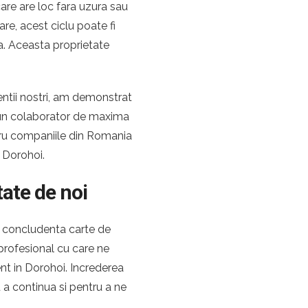
are are loc fara uzura sau
re, acest ciclu poate fi
a. Aceasta proprietate
ientii nostri, am demonstrat
 un colaborator de maxima
ntru companiile din Romania
 Dorohoi.
tate de noi
i concludenta carte de
e profesional cu care ne
nt in Dorohoi. Increderea
a continua si pentru a ne