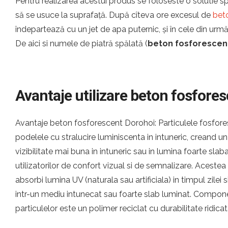
Pentru realizarea acestui produs se foloseste o solutie sp
să se usuce la suprafață. După cîteva ore excesul de
bet
îndepartează cu un jet de apa puternic, și în cele din urm
De aici si numele de piatră spălată (
beton fosforescen
Avantaje utilizare beton fosfore
Avantaje beton fosforescent Dorohoi: Particulele fosfor
podelele cu stralucire luminiscenta in intuneric, creand u
vizibilitate mai buna in intuneric sau in lumina foarte slab
utilizatorilor de confort vizual si de semnalizare. Aceste
absorbi lumina UV (naturala sau artificiala) in timpul zilei 
intr-un mediu intunecat sau foarte slab luminat. Compone
particulelor este un polimer reciclat cu durabilitate ridicat