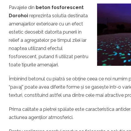
Pavajele din
beton fosforescent
Dorohoi
reprezinta solutia destinata
amenajarilor exterioare cu un efect
estetic deosebit datorita punerii in
relief a agregatelor pe timpul zilei iar
noaptea utilizand efectul
fosforescent, putand fi utilizat pentru
toate tipurile amenajari.
Îmbinînd betonul cu piatră se obține ceea ce noi numim pi
“pavaj” poate avea diferite forme și se gasește într-o vari
texturi, constituind astfel una dintre cele mai atractive 
Prima calitate a pietrei spălate este caracteristica antider
actiunea agenților atmosferici.