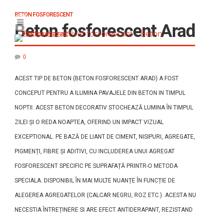
BETON FOSFORESCENT
Beton fosforescent Arad
0
ACEST TIP DE BETON (BETON FOSFORESCENT ARAD) A FOST
CONCEPUT PENTRU A ILUMINA PAVAJELE DIN BETON IN TIMPUL
NOPTII. ACEST BETON DECORATIV STOCHEAZĂ LUMINA ÎN TIMPUL
ZILEI ȘI O REDA NOAPTEA, OFERIND UN IMPACT VIZUAL
EXCEPTIONAL. PE BAZĂ DE LIANT DE CIMENT, NISIPURI, AGREGATE,
PIGMENȚI, FIBRE ȘI ADITIVI, CU INCLUDEREA UNUI AGREGAT
FOSFORESCENT SPECIFIC PE SUPRAFAȚĂ PRINTR-O METODA
SPECIALA. DISPONIBIL ÎN MAI MULTE NUANȚE ÎN FUNCȚIE DE
ALEGEREA AGREGATELOR (CALCAR NEGRU, ROZ ETC.). ACESTA NU
NECESTIA ÎNTREȚINERE SI ARE EFECT ANTIDERAPANT, REZISTAND