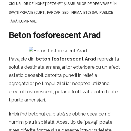
CICLURILOR DE ÎNGHEȚ-DEZGHEȚ ȘI SĂRURILOR DE DEGIVRARE, ÎN
SPAȚII PRIVATE (CURTI, PARCARI SEDII FIRMA, ETC) SAU PUBLICE
FĂRĂ ILUMINARE.
Beton fosforescent Arad
Pavajele din
beton fosforescent Arad
reprezinta
solutia destinata amenajarilor exterioare cu un efect
estetic deosebit datorita punerii in relief a
agregatelor pe timpul zilei iar noaptea utilizand
efectul fosforescent, putand fi utilizat pentru toate
tipurile amenajari.
Îmbinînd betonul cu piatră se obține ceea ce noi
numim piatră spălată. Acest tip de “pavaj” poate
avea diferite forme și se gasește într-o varietate