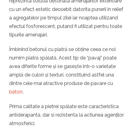
reprezinta solutia destinata amenajarilor exterioare
t.ro
cu un efect estetic deosebit datorita punerii in relief
a agregatelor pe timpul zilei iar noaptea utilizand
efectul fosforescent, putand fi utilizat pentru toate
tipurile amenajari.
Îmbinînd betonul cu piatră se obține ceea ce noi
numim piatră spălată. Acest tip de “pavaj” poate
avea diferite forme și se gasește într-o varietate
amplă de culori și texturi, constituind astfel una
dintre cele mai atractive produse de pavare cu
beton
.
Prima calitate a pietrei spălate este caracteristica
antiderapantă, dar si rezistenta la actiunea agenților
atmosferici.