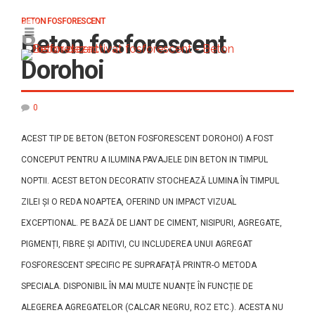
BETON FOSFORESCENT
Beton fosforescent
Dorohoi
0
ACEST TIP DE BETON (BETON FOSFORESCENT DOROHOI) A FOST
CONCEPUT PENTRU A ILUMINA PAVAJELE DIN BETON IN TIMPUL
NOPTII. ACEST BETON DECORATIV STOCHEAZĂ LUMINA ÎN TIMPUL
ZILEI ȘI O REDA NOAPTEA, OFERIND UN IMPACT VIZUAL
EXCEPTIONAL. PE BAZĂ DE LIANT DE CIMENT, NISIPURI, AGREGATE,
PIGMENȚI, FIBRE ȘI ADITIVI, CU INCLUDEREA UNUI AGREGAT
FOSFORESCENT SPECIFIC PE SUPRAFAȚĂ PRINTR-O METODA
SPECIALA. DISPONIBIL ÎN MAI MULTE NUANȚE ÎN FUNCȚIE DE
ALEGEREA AGREGATELOR (CALCAR NEGRU, ROZ ETC.). ACESTA NU