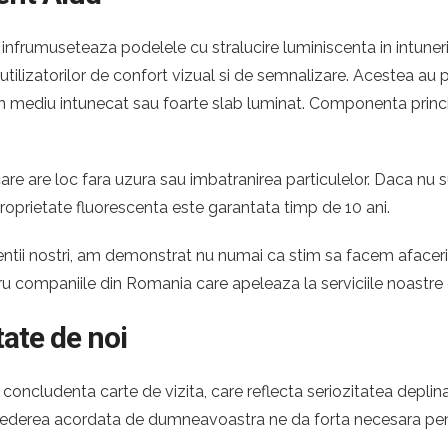
infrumuseteaza podelele cu stralucire luminiscenta in intuneric
e utilizatorilor de confort vizual si de semnalizare. Acestea a
ntr-un mediu intunecat sau foarte slab luminat. Componenta princ
re are loc fara uzura sau imbatranirea particulelor. Daca nu s
roprietate fluorescenta este garantata timp de 10 ani.
 clientii nostri, am demonstrat nu numai ca stim sa facem afac
tru companiile din Romania care apeleaza la serviciile noastre
tate de noi
oncludenta carte de vizita, care reflecta seriozitatea deplina
ncrederea acordata de dumneavoastra ne da forta necesara pent