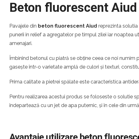
Beton fluorescent Aiud
Pavajele din
beton fluorescent Aiud
reprezinta solutia
punerii in relief a agregatelor pe timpul zilei iar noaptea ut
amenajari.
Îmbinînd betonul cu piatră se obține ceea ce noi numim pi
gasește într-o varietate amplă de culori și texturi, const
Prima calitate a pietrei spălate este caracteristica antider
Pentru realizarea acestui produs se foloseste o solutie s
îndepartează cu un jet de apa puternic, și în cele din urm
Avantaje utilizare beton fluoresc