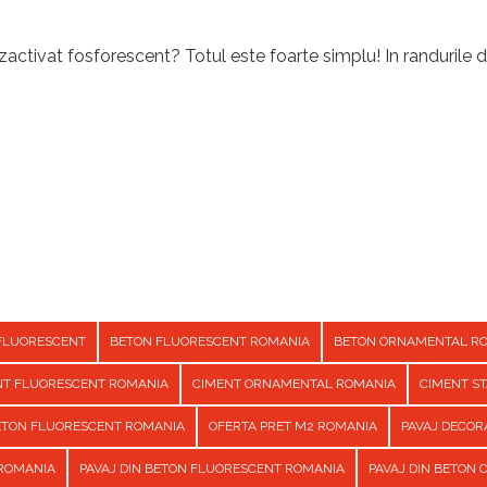
activat fosforescent? Totul este foarte simplu! In randurile d
FLUORESCENT
BETON FLUORESCENT ROMANIA
BETON ORNAMENTAL R
NT FLUORESCENT ROMANIA
CIMENT ORNAMENTAL ROMANIA
CIMENT S
BETON FLUORESCENT ROMANIA
OFERTA PRET M2 ROMANIA
PAVAJ DECOR
 ROMANIA
PAVAJ DIN BETON FLUORESCENT ROMANIA
PAVAJ DIN BETON