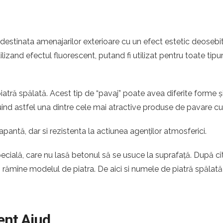
 destinata amenajarilor exterioare cu un efect estetic deosebit
ilizand efectul fluorescent, putand fi utilizat pentru toate tipur
atră spălată. Acest tip de “pavaj” poate avea diferite forme ș
ituind astfel una dintre cele mai atractive produse de pavare c
apantă, dar si rezistenta la actiunea agenților atmosferici.
pecială, care nu lasă betonul să se usuce la suprafață. După c
ă rămîne modelul de piatra. De aici si numele de piatră spălată
ent Aiud