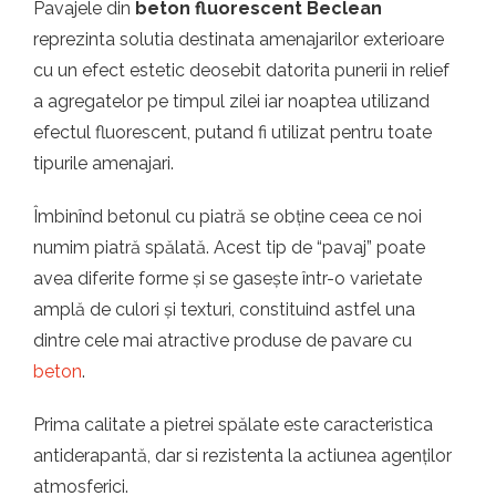
Pavajele din
beton fluorescent Beclean
reprezinta solutia destinata amenajarilor exterioare
cu un efect estetic deosebit datorita punerii in relief
a agregatelor pe timpul zilei iar noaptea utilizand
efectul fluorescent, putand fi utilizat pentru toate
tipurile amenajari.
Îmbinînd betonul cu piatră se obține ceea ce noi
numim piatră spălată. Acest tip de “pavaj” poate
avea diferite forme și se gasește într-o varietate
amplă de culori și texturi, constituind astfel una
dintre cele mai atractive produse de pavare cu
beton
.
Prima calitate a pietrei spălate este caracteristica
antiderapantă, dar si rezistenta la actiunea agenților
atmosferici.