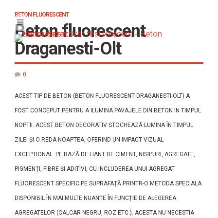
BETON FLUORESCENT
Beton fluorescent
Draganesti-Olt
0
ACEST TIP DE BETON (BETON FLUORESCENT DRAGANESTI-OLT) A
FOST CONCEPUT PENTRU A ILUMINA PAVAJELE DIN BETON IN TIMPUL
NOPTII. ACEST BETON DECORATIV STOCHEAZĂ LUMINA ÎN TIMPUL
ZILEI ȘI O REDA NOAPTEA, OFERIND UN IMPACT VIZUAL
EXCEPTIONAL. PE BAZĂ DE LIANT DE CIMENT, NISIPURI, AGREGATE,
PIGMENȚI, FIBRE ȘI ADITIVI, CU INCLUDEREA UNUI AGREGAT
FLUORESCENT SPECIFIC PE SUPRAFAȚĂ PRINTR-O METODA SPECIALA.
DISPONIBIL ÎN MAI MULTE NUANȚE ÎN FUNCȚIE DE ALEGEREA
AGREGATELOR (CALCAR NEGRU, ROZ ETC.). ACESTA NU NECESTIA