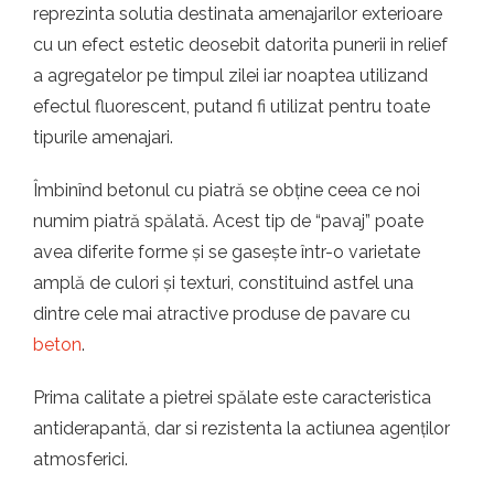
t.ro
reprezinta solutia destinata amenajarilor exterioare
cu un efect estetic deosebit datorita punerii in relief
a agregatelor pe timpul zilei iar noaptea utilizand
efectul fluorescent, putand fi utilizat pentru toate
tipurile amenajari.
Îmbinînd betonul cu piatră se obține ceea ce noi
numim piatră spălată. Acest tip de “pavaj” poate
avea diferite forme și se gasește într-o varietate
amplă de culori și texturi, constituind astfel una
dintre cele mai atractive produse de pavare cu
beton
.
Prima calitate a pietrei spălate este caracteristica
antiderapantă, dar si rezistenta la actiunea agenților
atmosferici.