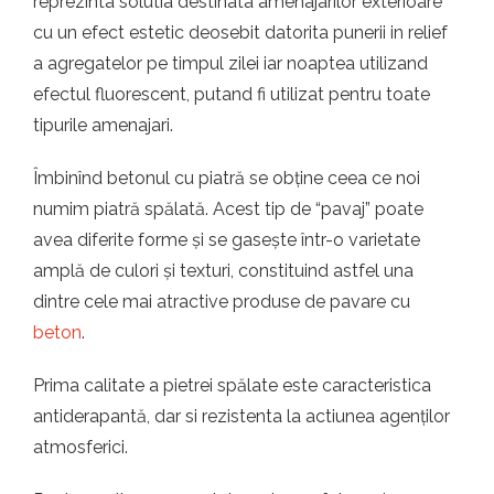
reprezinta solutia destinata amenajarilor exterioare
cu un efect estetic deosebit datorita punerii in relief
a agregatelor pe timpul zilei iar noaptea utilizand
efectul fluorescent, putand fi utilizat pentru toate
tipurile amenajari.
Îmbinînd betonul cu piatră se obține ceea ce noi
numim piatră spălată. Acest tip de “pavaj” poate
avea diferite forme și se gasește într-o varietate
amplă de culori și texturi, constituind astfel una
dintre cele mai atractive produse de pavare cu
beton
.
Prima calitate a pietrei spălate este caracteristica
antiderapantă, dar si rezistenta la actiunea agenților
atmosferici.