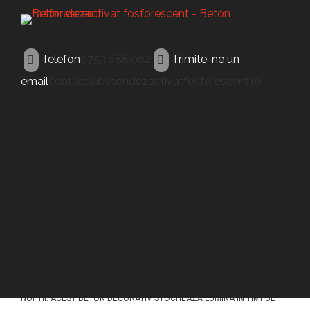
Telefon
0753.688.062
Trimite-ne un
email
contact@betondezactivatfosforescent.ro
BETON FLUORESCENT
Beton fluorescent
Vatra Dornei
ACEST TIP DE BETON (BETON FLUORESCENT VATRA DORNEI) A FOST
CONCEPUT PENTRU A ILUMINA PAVAJELE DIN BETON IN TIMPUL
NOPTII. ACEST BETON DECORATIV STOCHEAZĂ LUMINA ÎN TIMPUL