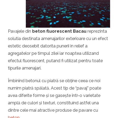
t.ro
Pavajele din
beton fluorescent Bacau
reprezinta
solutia destinata amenajarilor exterioare cu un efect
estetic deosebit datorita punerii in relief a
agregatelor pe timpul zilei iar noaptea utilizand
efectul fluorescent, putand fi utilizat pentru toate
tipurile amenajari.
Îmbinînd betonul cu piatră se obține ceea ce noi
numim piatră spălată. Acest tip de “pavaj” poate
avea diferite forme și se gasește într-o varietate
amplă de culori și texturi, constituind astfel una
dintre cele mai atractive produse de pavare cu
beton
.