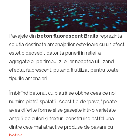
t.ro
Pavajele din
beton fluorescent Braila
reprezinta
solutia destinata amenajarilor exterioare cu un efect
estetic deosebit datorita punerii in relief a
agregatelor pe timpul zilei iar noaptea utilizand
efectul fluorescent, putand fi utilizat pentru toate
tipurile amenajari.
Îmbinînd betonul cu piatră se obține ceea ce noi
numim piatră spălată. Acest tip de “pavaj” poate
avea diferite forme și se gasește într-o varietate
amplă de culori și texturi, constituind astfel una
dintre cele mai atractive produse de pavare cu
beton
.