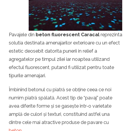
t.ro
Pavajele din
beton fluorescent Caracal
reprezinta
solutia destinata amenajarilor exterioare cu un efect
estetic deosebit datorita punerii in relief a
agregatelor pe timpul zilei iar noaptea utilizand
efectul fluorescent, putand fi utilizat pentru toate
tipurile amenajari.
Îmbinînd betonul cu piatră se obține ceea ce noi
numim piatră spălată. Acest tip de “pavaj” poate
avea diferite forme și se gasește într-o varietate
amplă de culori și texturi, constituind astfel una
dintre cele mai atractive produse de pavare cu
beton
.