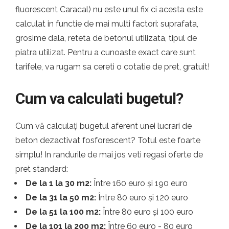
fluorescent Caracal) nu este unul fix ci acesta este
calculat in functie de mai multi factori: suprafata,
grosime dala, reteta de betonul utilizata, tipul de
piatra utilizat. Pentru a cunoaste exact care sunt
tarifele, va rugam sa cereti o cotatie de pret, gratuit!
Cum va calculati bugetul?
Cum vă calculați bugetul aferent unei lucrari de
beton dezactivat fosforescent? Totul este foarte
simplu! In randurile de mai jos veti regasi oferte de
pret standard:
De la 1 la 30 m2:
Între 160 euro și 190 euro
De la 31 la 50 m2:
Între 80 euro și 120 euro
De la 51 la 100 m2:
Între 80 euro și 100 euro
De la 101 la 200 m2:
Între 60 euro - 80 euro