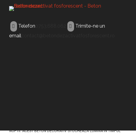
Telefon
0753.688.062
Trimite-ne un
email
contact@betondezactivatfosforescent.ro
BETON FLUORESCENT
Beton fluorescent
Craiova
ACEST TIP DE BETON (BETON FLUORESCENT CRAIOVA) A FOST
CONCEPUT PENTRU A ILUMINA PAVAJELE DIN BETON IN TIMPUL
NOPTII. ACEST BETON DECORATIV STOCHEAZĂ LUMINA ÎN TIMPUL