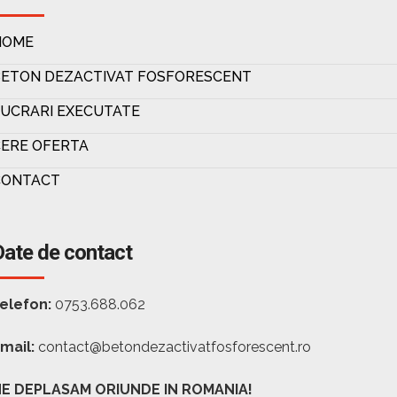
HOME
BETON DEZACTIVAT FOSFORESCENT
UCRARI EXECUTATE
ERE OFERTA
CONTACT
Date de contact
elefon:
0753.688.062
mail:
contact@betondezactivatfosforescent.ro
E DEPLASAM ORIUNDE IN ROMANIA!