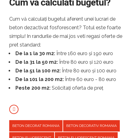
Cum va calculati bugetul?
Cum vă calculați bugetul aferent unei lucrari de
beton dezactivat fosforescent? Totul este foarte
simplu! In randurile de mai jos veti regasi oferte de
pret standard:
De la 1 la 30 m2:
Între 160 euro și 190 euro
De la 31 la 50 m2:
Între 80 euro și 120 euro
De la 51 la 100 m2:
Între 80 euro și 100 euro
De la 101 la 200 m2:
Între 60 euro - 80 euro
Peste 200 m2:
Solicitați oferta de preț
BETON DECORAT ROMANIA
BETON DECORATIV ROMANIA
BETON FLUORESCENT
BETON FLUORESCENT ROMANIA