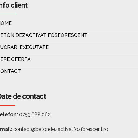
nfo client
HOME
BETON DEZACTIVAT FOSFORESCENT
UCRARI EXECUTATE
ERE OFERTA
CONTACT
Date de contact
elefon:
0753.688.062
mail:
contact@betondezactivatfosforescent.ro