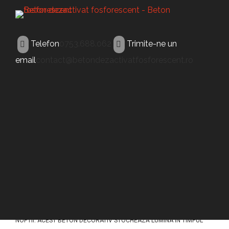
Telefon
0753.688.062
Trimite-ne un
email
contact@betondezactivatfosforescent.ro
BETON FLUORESCENT
Beton fluorescent
Dorohoi
ACEST TIP DE BETON (BETON FLUORESCENT DOROHOI) A FOST
CONCEPUT PENTRU A ILUMINA PAVAJELE DIN BETON IN TIMPUL
NOPTII. ACEST BETON DECORATIV STOCHEAZĂ LUMINA ÎN TIMPUL