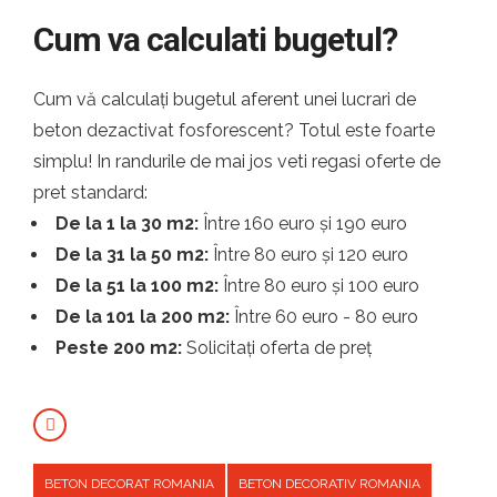
Cum va calculati bugetul?
Cum vă calculați bugetul aferent unei lucrari de
beton dezactivat fosforescent? Totul este foarte
simplu! In randurile de mai jos veti regasi oferte de
pret standard:
De la 1 la 30 m2:
Între 160 euro și 190 euro
De la 31 la 50 m2:
Între 80 euro și 120 euro
De la 51 la 100 m2:
Între 80 euro și 100 euro
De la 101 la 200 m2:
Între 60 euro - 80 euro
Peste 200 m2:
Solicitați oferta de preț
BETON DECORAT ROMANIA
BETON DECORATIV ROMANIA