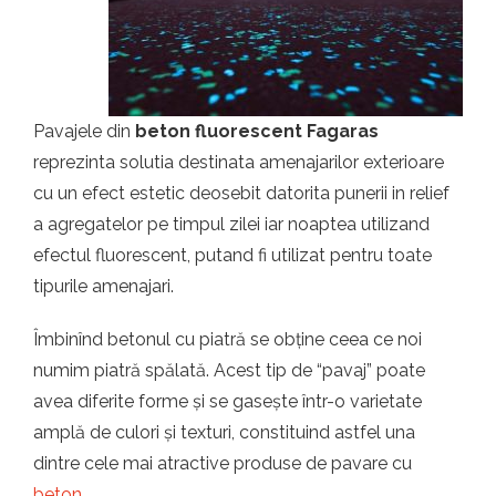
t.ro
Pavajele din
beton fluorescent Fagaras
reprezinta solutia destinata amenajarilor exterioare
cu un efect estetic deosebit datorita punerii in relief
a agregatelor pe timpul zilei iar noaptea utilizand
efectul fluorescent, putand fi utilizat pentru toate
tipurile amenajari.
Îmbinînd betonul cu piatră se obține ceea ce noi
numim piatră spălată. Acest tip de “pavaj” poate
avea diferite forme și se gasește într-o varietate
amplă de culori și texturi, constituind astfel una
dintre cele mai atractive produse de pavare cu
beton
.