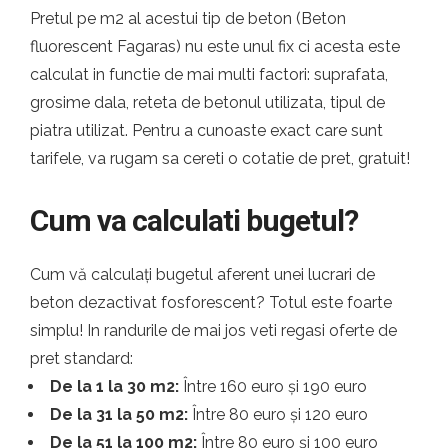
Pretul pe m2 al acestui tip de beton (Beton
fluorescent Fagaras) nu este unul fix ci acesta este
calculat in functie de mai multi factori: suprafata,
grosime dala, reteta de betonul utilizata, tipul de
piatra utilizat. Pentru a cunoaste exact care sunt
tarifele, va rugam sa cereti o cotatie de pret, gratuit!
Cum va calculati bugetul?
Cum vă calculați bugetul aferent unei lucrari de
beton dezactivat fosforescent? Totul este foarte
simplu! In randurile de mai jos veti regasi oferte de
pret standard:
De la 1 la 30 m2:
Între 160 euro și 190 euro
De la 31 la 50 m2:
Între 80 euro și 120 euro
De la 51 la 100 m2:
Între 80 euro și 100 euro