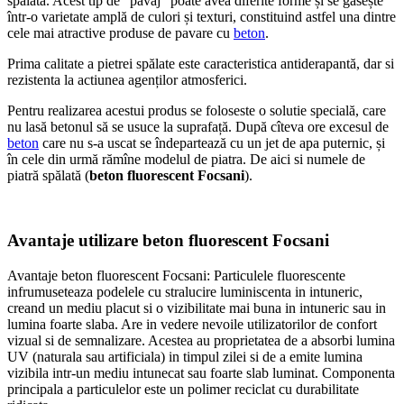
spălată. Acest tip de “pavaj” poate avea diferite forme și se gasește
într-o varietate amplă de culori și texturi, constituind astfel una dintre
cele mai atractive produse de pavare cu
beton
.
Prima calitate a pietrei spălate este caracteristica antiderapantă, dar si
rezistenta la actiunea agenților atmosferici.
Pentru realizarea acestui produs se foloseste o solutie specială, care
nu lasă betonul să se usuce la suprafață. După cîteva ore excesul de
beton
care nu s-a uscat se îndepartează cu un jet de apa puternic, și
în cele din urmă rămîne modelul de piatra. De aici si numele de
piatră spălată (
beton fluorescent Focsani
).
Avantaje utilizare beton fluorescent Focsani
Avantaje beton fluorescent Focsani: Particulele fluorescente
infrumuseteaza podelele cu stralucire luminiscenta in intuneric,
creand un mediu placut si o vizibilitate mai buna in intuneric sau in
lumina foarte slaba. Are in vedere nevoile utilizatorilor de confort
vizual si de semnalizare. Acestea au proprietatea de a absorbi lumina
UV (naturala sau artificiala) in timpul zilei si de a emite lumina
vizibila intr-un mediu intunecat sau foarte slab luminat. Componenta
principala a particulelor este un polimer reciclat cu durabilitate