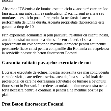
ridicata.
Absorbtia UV/emisia de lumina este un ciclu zi-noapte* care are loc
fara uzura sau imbatranirea particulelor. Daca nu sunt avariate sau
murdare, acest ciclu poate fi reprodus la nesfarsit si are o
performanta de lunga durata. Aceasta proprietate fluorescenta este
garantata timp de 10 ani.
Prin experienta acumulata si prin parcursul relatiilor cu clientii nostri,
am demonstrat nu numai ca stim sa facem afaceri, ci si ca
reprezentam un colaborator de maxima incredere pentru atat pentru
persoanele fizice cat si pentru companiile din Romania care apeleaza
la serviciile noastre de beton fluorescent Focsani.
Garantia calitatii pavajelor executate de noi
Lucrarile executate de echipa noastra reprezinta cea mai concludenta
carte de vizita, care reflecta seriozitatea deplina si nivelul inalt de
profesional cu care ne desfasuram activitatea de turnare a betonului
fluorescent in Focsani. Increderea acordata de dumneavoastra ne da
forta necesara pentru a continua si pentru a ne mentine pozitia pe
piata.
Pret Beton fluorescent Focsani