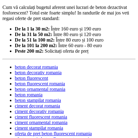
Cum vă calculați bugetul aferent unei lucrari de beton dezactivat
fosforescent? Totul este foarte simplu! In randurile de mai jos veti
regasi oferte de pret standard:
De la 1 la 30 m2:
Între 160 euro și 190 euro
De la 31 la 50 m2:
Între 80 euro și 120 euro
De la 51 la 100 m2:
Între 80 euro și 100 euro
De la 101 la 200 m2:
Între 60 euro - 80 euro
Peste 200 m2:
Solicitați oferta de preț
beton decorat romania
beton decorativ romania
beton fluorescent
beton fluorescent romania
beton ornamental romania
beton romania
beton stampilat romania
ciment decorat romania
ciment decorativ romania
ciment fluorescent romania
ciment ornamental romania
ciment stampilat romania
oferta de pret beton fluorescent romania