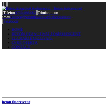
Telefon
0753.688.062
Trimite-ne un
email
contact@betondezactivatfosforescent.ro
Facebook
HOME
BETON DEZACTIVAT FOSFORESCENT
LUCRARI EXECUTATE
CERE OFERTA
CONTACT
beton fluorescent