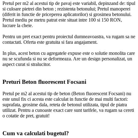
Pretul per m2 al acestui tip de pavaj este variabil, depinzand de: tipul
si culoare pietrei din beton ; rezistenta betonului; Pretul manoperei
(diferit in functie de priceperea aplicatorilor) si grosimea betonului.
Pretul mediu pe metru patrat este situat intre 100 si 150 RON,
lucrare la cheie.
Pentru un pret exact pentru proiectul dumneavoastra, va rugam sa ne
contactati. Oferta este gratuita si fara angajament.
In plus, acest beton cu agregatele expuse este o solutie monolita care
nu se scufunda si nu se deformeaza. Are un design personalizat, un
aspect curat si stralucitor.
Preturi Beton fluorescent Focsani
Pretul pe m2 al acestui tip de beton (Beton fluorescent Focsani) nu
este unul fix ci acesta este calculat in functie de mai multi factori:
suprafata, grosime dala, reteta de betonul utilizata, tipul de piatra
utilizat. Pentru a cunoaste exact care sunt tarifele, va rugam sa cereti
o cotatie de pret, gratuit!
Cum va calculati bugetul?