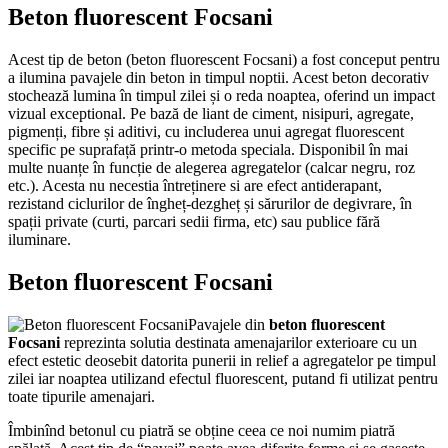
Beton fluorescent Focsani
Acest tip de beton (beton fluorescent Focsani) a fost conceput pentru
a ilumina pavajele din beton in timpul noptii. Acest beton decorativ
stochează lumina în timpul zilei și o reda noaptea, oferind un impact
vizual exceptional. Pe bază de liant de ciment, nisipuri, agregate,
pigmenți, fibre și aditivi, cu includerea unui agregat fluorescent
specific pe suprafață printr-o metoda speciala. Disponibil în mai
multe nuanțe în funcție de alegerea agregatelor (calcar negru, roz
etc.). Acesta nu necestia întreținere si are efect antiderapant,
rezistand ciclurilor de îngheț-dezgheț și sărurilor de degivrare, în
spații private (curti, parcari sedii firma, etc) sau publice fără
iluminare.
Beton fluorescent Focsani
Pavajele din
beton fluorescent
Focsani
reprezinta solutia destinata amenajarilor exterioare cu un
efect estetic deosebit datorita punerii in relief a agregatelor pe timpul
zilei iar noaptea utilizand efectul fluorescent, putand fi utilizat pentru
toate tipurile amenajari.
Îmbinînd betonul cu piatră se obține ceea ce noi numim piatră