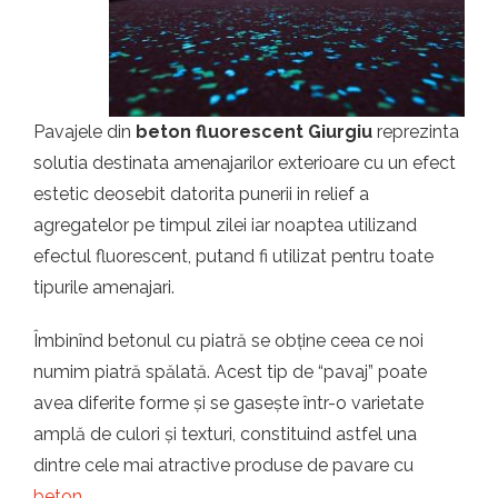
t.ro
Pavajele din
beton fluorescent Giurgiu
reprezinta
solutia destinata amenajarilor exterioare cu un efect
estetic deosebit datorita punerii in relief a
agregatelor pe timpul zilei iar noaptea utilizand
efectul fluorescent, putand fi utilizat pentru toate
tipurile amenajari.
Îmbinînd betonul cu piatră se obține ceea ce noi
numim piatră spălată. Acest tip de “pavaj” poate
avea diferite forme și se gasește într-o varietate
amplă de culori și texturi, constituind astfel una
dintre cele mai atractive produse de pavare cu
beton
.