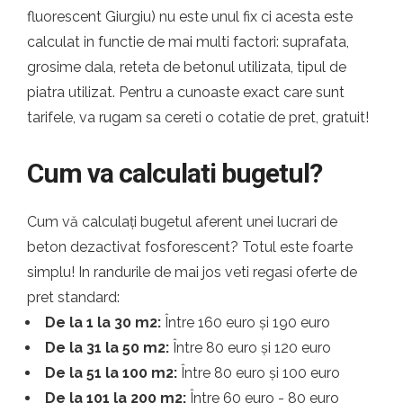
fluorescent Giurgiu) nu este unul fix ci acesta este
calculat in functie de mai multi factori: suprafata,
grosime dala, reteta de betonul utilizata, tipul de
piatra utilizat. Pentru a cunoaste exact care sunt
tarifele, va rugam sa cereti o cotatie de pret, gratuit!
Cum va calculati bugetul?
Cum vă calculați bugetul aferent unei lucrari de
beton dezactivat fosforescent? Totul este foarte
simplu! In randurile de mai jos veti regasi oferte de
pret standard:
De la 1 la 30 m2:
Între 160 euro și 190 euro
De la 31 la 50 m2:
Între 80 euro și 120 euro
De la 51 la 100 m2:
Între 80 euro și 100 euro
De la 101 la 200 m2:
Între 60 euro - 80 euro