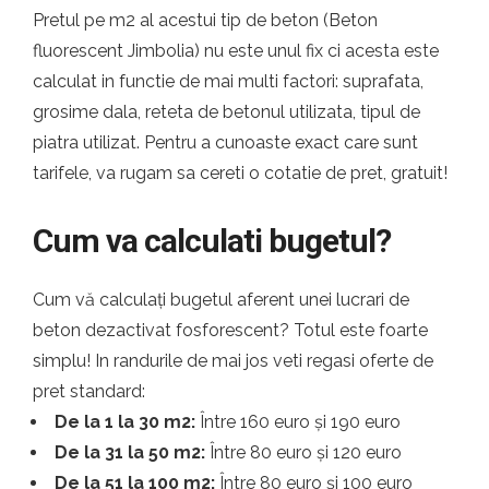
Pretul pe m2 al acestui tip de beton (Beton
fluorescent Jimbolia) nu este unul fix ci acesta este
calculat in functie de mai multi factori: suprafata,
grosime dala, reteta de betonul utilizata, tipul de
piatra utilizat. Pentru a cunoaste exact care sunt
tarifele, va rugam sa cereti o cotatie de pret, gratuit!
Cum va calculati bugetul?
Cum vă calculați bugetul aferent unei lucrari de
beton dezactivat fosforescent? Totul este foarte
simplu! In randurile de mai jos veti regasi oferte de
pret standard:
De la 1 la 30 m2:
Între 160 euro și 190 euro
De la 31 la 50 m2:
Între 80 euro și 120 euro
De la 51 la 100 m2:
Între 80 euro și 100 euro