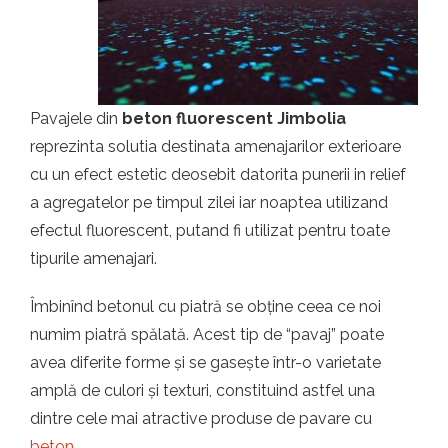
t.ro
Pavajele din
beton fluorescent Jimbolia
reprezinta solutia destinata amenajarilor exterioare
cu un efect estetic deosebit datorita punerii in relief
a agregatelor pe timpul zilei iar noaptea utilizand
efectul fluorescent, putand fi utilizat pentru toate
tipurile amenajari.
Îmbinînd betonul cu piatră se obține ceea ce noi
numim piatră spălată. Acest tip de “pavaj” poate
avea diferite forme și se gasește într-o varietate
amplă de culori și texturi, constituind astfel una
dintre cele mai atractive produse de pavare cu
beton
.