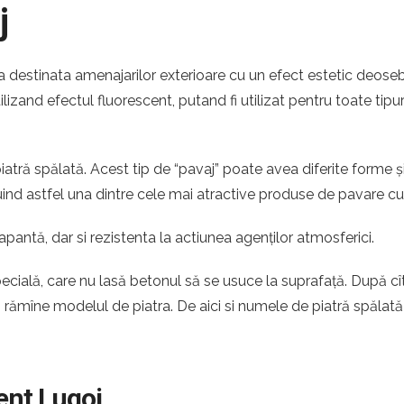
j
ia destinata amenajarilor exterioare cu un efect estetic deoseb
ilizand efectul fluorescent, putand fi utilizat pentru toate tipur
atră spălată. Acest tip de “pavaj” poate avea diferite forme ș
ituind astfel una dintre cele mai atractive produse de pavare c
apantă, dar si rezistenta la actiunea agenților atmosferici.
pecială, care nu lasă betonul să se usuce la suprafață. După c
ă rămîne modelul de piatra. De aici si numele de piatră spălată
ent Lugoj