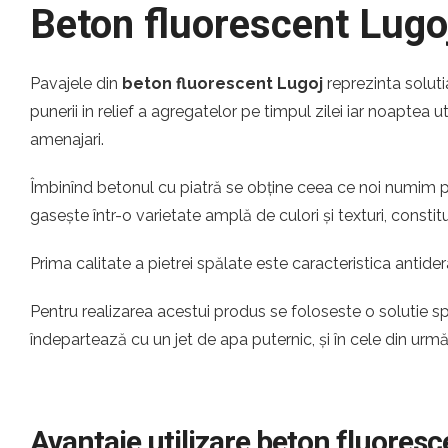
Beton fluorescent Lugo
Pavajele din
beton fluorescent Lugoj
reprezinta solut
punerii in relief a agregatelor pe timpul zilei iar noaptea ut
amenajari.
Îmbinînd betonul cu piatră se obține ceea ce noi numim pi
gasește într-o varietate amplă de culori și texturi, const
Prima calitate a pietrei spălate este caracteristica antider
Pentru realizarea acestui produs se foloseste o solutie s
îndepartează cu un jet de apa puternic, și în cele din urm
Avantaje utilizare beton fluoresc