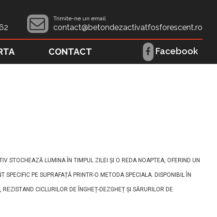
Trimite-ne un email
62
contact@betondezactivatfosforescent.ro
Facebook
RTA
CONTACT
IV STOCHEAZĂ LUMINA ÎN TIMPUL ZILEI ȘI O REDA NOAPTEA, OFERIND UN
NT SPECIFIC PE SUPRAFAȚĂ PRINTR-O METODA SPECIALA. DISPONIBIL ÎN
, REZISTAND CICLURILOR DE ÎNGHEȚ-DEZGHEȚ ȘI SĂRURILOR DE