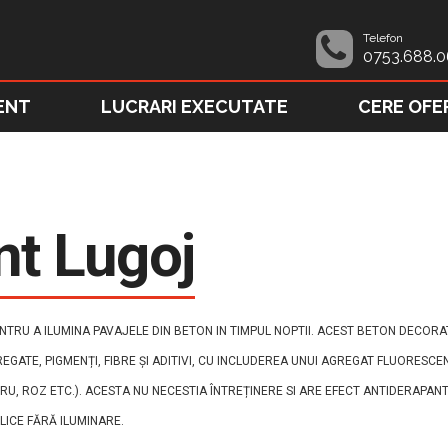
Telefon
0753.688.0
ENT
LUCRARI EXECUTATE
CERE OFE
nt Lugoj
RU A ILUMINA PAVAJELE DIN BETON IN TIMPUL NOPTII. ACEST BETON DECORAT
REGATE, PIGMENȚI, FIBRE ȘI ADITIVI, CU INCLUDEREA UNUI AGREGAT FLUORESCE
U, ROZ ETC.). ACESTA NU NECESTIA ÎNTREȚINERE SI ARE EFECT ANTIDERAPANT
BLICE FĂRĂ ILUMINARE.