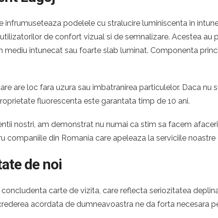
 infrumuseteaza podelele cu stralucire luminiscenta in intuner
e utilizatorilor de confort vizual si de semnalizare. Acestea a
ntr-un mediu intunecat sau foarte slab luminat. Componenta princ
re are loc fara uzura sau imbatranirea particulelor. Daca nu s
roprietate fluorescenta este garantata timp de 10 ani.
 clientii nostri, am demonstrat nu numai ca stim sa facem afac
tru companiile din Romania care apeleaza la serviciile noastre
tate de noi
oncludenta carte de vizita, care reflecta seriozitatea deplina
Increderea acordata de dumneavoastra ne da forta necesara pen