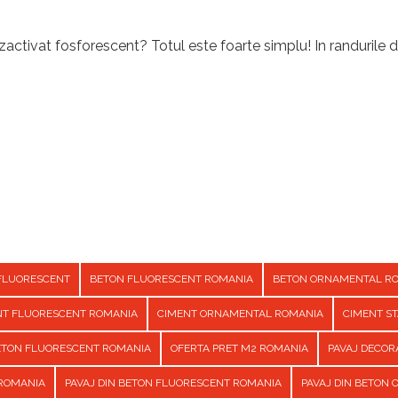
activat fosforescent? Totul este foarte simplu! In randurile d
FLUORESCENT
BETON FLUORESCENT ROMANIA
BETON ORNAMENTAL R
NT FLUORESCENT ROMANIA
CIMENT ORNAMENTAL ROMANIA
CIMENT S
BETON FLUORESCENT ROMANIA
OFERTA PRET M2 ROMANIA
PAVAJ DECOR
 ROMANIA
PAVAJ DIN BETON FLUORESCENT ROMANIA
PAVAJ DIN BETON