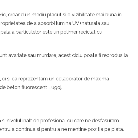
ic, creand un mediu placut si o vizibilitate mai buna in
u proprietatea de a absorbi lumina UV (naturala sau
ipala a particulelor este un polimer reciclat cu
unt avariate sau murdare, acest ciclu poate fi reprodus la
eri, ci si ca reprezentam un colaborator de maxima
 de beton fluorescent Lugoj.
 si nivelul inalt de profesional cu care ne desfasuram
tru a continua si pentru a ne mentine pozitia pe piata.