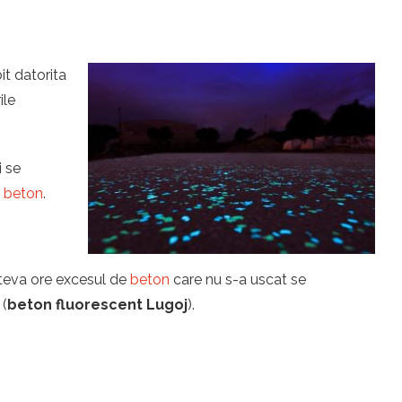
it datorita
ile
i se
u
beton
.
îteva ore excesul de
beton
care nu s-a uscat se
 (
beton fluorescent Lugoj
).