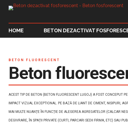
HOME
BETON DEZACTIVAT FOSFORESC
BETON FLUORESCENT
Beton fluoresce
ACEST TIP DE BETON (BETON FLUORESCENT LUGOJ) A FOST CONCEPUT PENT
IMPACT VIZUAL EXCEPTIONAL. PE BAZĂ DE LIANT DE CIMENT, NISIPURI, AG
MAI MULTE NUANȚE ÎN FUNCȚIE DE ALEGEREA AGREGATELOR (CALCAR NEGR
DEGIVRARE, ÎN SPAȚII PRIVATE (CURTI, PARCARI SEDII FIRMA, ETC) SAU PU