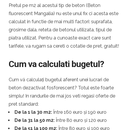
Pretul pe m2 al acestui tip de beton (Beton
fluorescent Mangalia) nu este unul fix ci acesta este
calculat in functie de mai multi factori: suprafata,
grosime dala, reteta de betonul utilizata, tipul de
piatra utilizat. Pentru a cunoaste exact care sunt
tarifele, va rugam sa cereti o cotatie de pret, gratuit!
Cum va calculati bugetul?
Cum vă calculați bugetul aferent unei lucrari de
beton dezactivat fosforescent? Totul este foarte
simplu! In randurile de mai jos veti regasi oferte de
pret standard:
De la 1 la 30 m2:
Între 160 euro și 190 euro
De la 31 la 50 m2:
Între 80 euro și 120 euro
De la 51 la 100 m2:
Între 80 euro și 100 euro