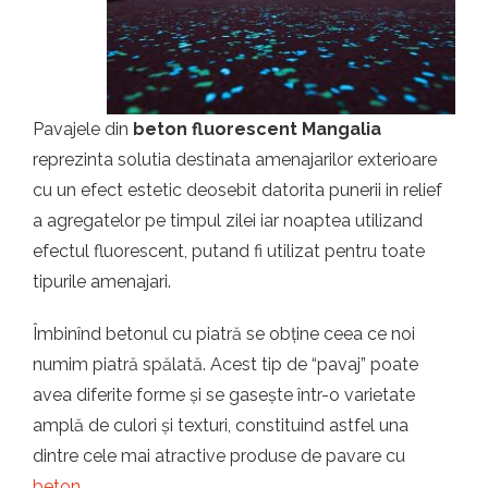
t.ro
Pavajele din
beton fluorescent Mangalia
reprezinta solutia destinata amenajarilor exterioare
cu un efect estetic deosebit datorita punerii in relief
a agregatelor pe timpul zilei iar noaptea utilizand
efectul fluorescent, putand fi utilizat pentru toate
tipurile amenajari.
Îmbinînd betonul cu piatră se obține ceea ce noi
numim piatră spălată. Acest tip de “pavaj” poate
avea diferite forme și se gasește într-o varietate
amplă de culori și texturi, constituind astfel una
dintre cele mai atractive produse de pavare cu
beton
.