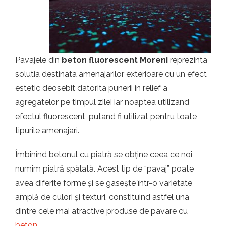
t.ro
Pavajele din
beton fluorescent Moreni
reprezinta
solutia destinata amenajarilor exterioare cu un efect
estetic deosebit datorita punerii in relief a
agregatelor pe timpul zilei iar noaptea utilizand
efectul fluorescent, putand fi utilizat pentru toate
tipurile amenajari.
Îmbinînd betonul cu piatră se obține ceea ce noi
numim piatră spălată. Acest tip de “pavaj” poate
avea diferite forme și se gasește într-o varietate
amplă de culori și texturi, constituind astfel una
dintre cele mai atractive produse de pavare cu
beton
.