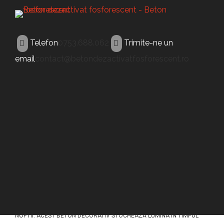
Telefon
0753.688.062
Trimite-ne un
email
contact@betondezactivatfosforescent.ro
BETON FLUORESCENT
Beton fluorescent
Motru
ACEST TIP DE BETON (BETON FLUORESCENT MOTRU) A FOST
CONCEPUT PENTRU A ILUMINA PAVAJELE DIN BETON IN TIMPUL
NOPTII. ACEST BETON DECORATIV STOCHEAZĂ LUMINA ÎN TIMPUL