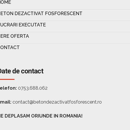
HOME
BETON DEZACTIVAT FOSFORESCENT
UCRARI EXECUTATE
ERE OFERTA
CONTACT
Date de contact
elefon:
0753.688.062
mail:
contact@betondezactivatfosforescent.ro
E DEPLASAM ORIUNDE IN ROMANIA!