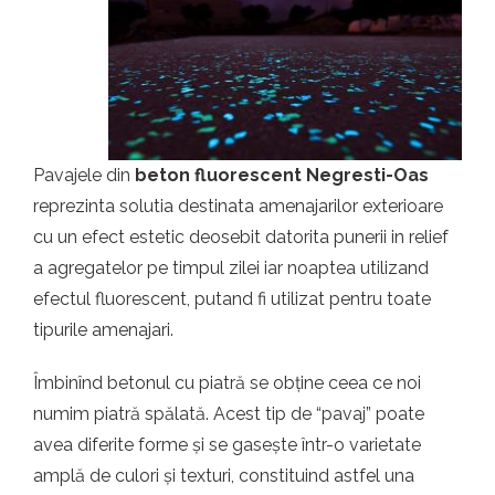
t.ro
Pavajele din
beton fluorescent Negresti-Oas
reprezinta solutia destinata amenajarilor exterioare
cu un efect estetic deosebit datorita punerii in relief
a agregatelor pe timpul zilei iar noaptea utilizand
efectul fluorescent, putand fi utilizat pentru toate
tipurile amenajari.
Îmbinînd betonul cu piatră se obține ceea ce noi
numim piatră spălată. Acest tip de “pavaj” poate
avea diferite forme și se gasește într-o varietate
amplă de culori și texturi, constituind astfel una