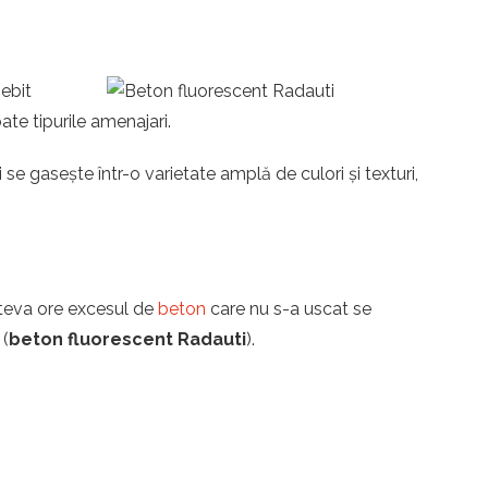
sebit
oate tipurile amenajari.
se gasește într-o varietate amplă de culori și texturi,
îteva ore excesul de
beton
care nu s-a uscat se
 (
beton fluorescent Radauti
).