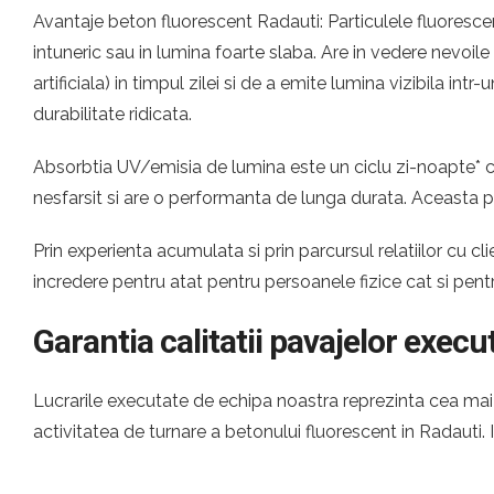
Avantaje beton fluorescent Radauti: Particulele fluorescen
intuneric sau in lumina foarte slaba. Are in vedere nevoil
artificiala) in timpul zilei si de a emite lumina vizibila i
durabilitate ridicata.
Absorbtia UV/emisia de lumina este un ciclu zi-noapte* ca
nesfarsit si are o performanta de lunga durata. Aceasta p
Prin experienta acumulata si prin parcursul relatiilor cu
incredere pentru atat pentru persoanele fizice cat si pen
Garantia calitatii pavajelor execu
Lucrarile executate de echipa noastra reprezinta cea mai c
activitatea de turnare a betonului fluorescent in Radauti