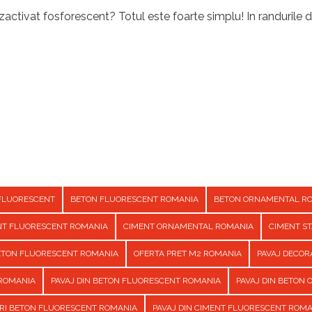
activat fosforescent? Totul este foarte simplu! In randurile d
FLUORESCENT
BETON FLUORESCENT ROMANIA
BETON ORNAMENTAL R
NT FLUORESCENT ROMANIA
CIMENT ORNAMENTAL ROMANIA
CIMENT S
BETON FLUORESCENT ROMANIA
OFERTA PRET M2 ROMANIA
PAVAJ DECOR
 ROMANIA
PAVAJ DIN BETON FLUORESCENT ROMANIA
PAVAJ DIN BETON
URI BETON FLUORESCENT ROMANIA
PAVAJ DIN CIMENT FLUORESCENT ROM