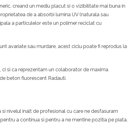
eric, creand un mediu placut si o vizibilitate mai buna in
u proprietatea de a absorbi lumina UV (naturala sau
ipala a particulelor este un polimer reciclat cu
unt avariate sau murdare, acest ciclu poate fi reprodus la
eri, ci si ca reprezentam un colaborator de maxima
 de beton fluorescent Radauti.
 si nivelul inalt de profesional cu care ne desfasuram
entru a continua si pentru a ne mentine pozitia pe piata.