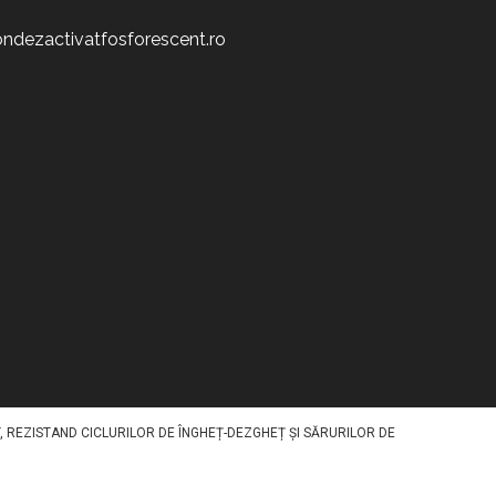
ndezactivatfosforescent.ro
ATIV STOCHEAZĂ LUMINA ÎN TIMPUL ZILEI ȘI O REDA NOAPTEA, OFERIND
SCENT SPECIFIC PE SUPRAFAȚĂ PRINTR-O METODA SPECIALA. DISPONIBIL ÎN
, REZISTAND CICLURILOR DE ÎNGHEȚ-DEZGHEȚ ȘI SĂRURILOR DE