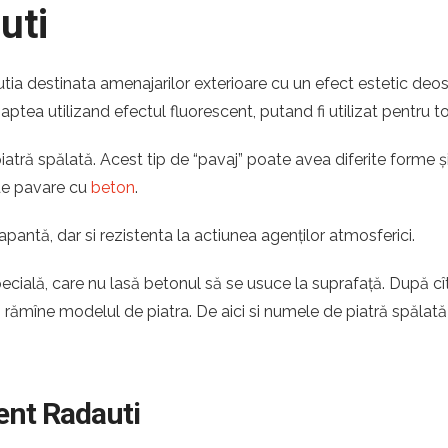
uti
utia destinata amenajarilor exterioare cu un efect estetic deo
noaptea utilizand efectul fluorescent, putand fi utilizat pentru t
tră spălată. Acest tip de “pavaj” poate avea diferite forme și 
 de pavare cu
beton
.
apantă, dar si rezistenta la actiunea agenților atmosferici.
pecială, care nu lasă betonul să se usuce la suprafață. După c
ă rămîne modelul de piatra. De aici si numele de piatră spălată
cent Radauti