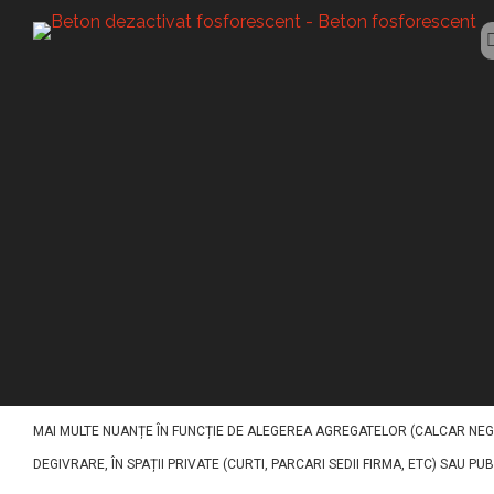
BETON FLUORESCENT
Beton fluoresce
ACEST TIP DE BETON (BETON FLUORESCENT RADAUTI) A FOST CONCEPUT PE
UN IMPACT VIZUAL EXCEPTIONAL. PE BAZĂ DE LIANT DE CIMENT, NISIPURI,
MAI MULTE NUANȚE ÎN FUNCȚIE DE ALEGEREA AGREGATELOR (CALCAR NEGR
DEGIVRARE, ÎN SPAȚII PRIVATE (CURTI, PARCARI SEDII FIRMA, ETC) SAU PU