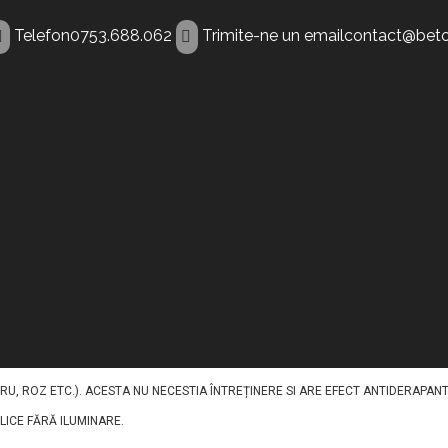
Telefon
0753.688.062
Trimite-ne un email
contact@beto
nt Radauti
NTRU A ILUMINA PAVAJELE DIN BETON IN TIMPUL NOPTII. ACEST BETON DECOR
 AGREGATE, PIGMENȚI, FIBRE ȘI ADITIVI, CU INCLUDEREA UNUI AGREGAT FLUORE
U, ROZ ETC.). ACESTA NU NECESTIA ÎNTREȚINERE SI ARE EFECT ANTIDERAPANT
BLICE FĂRĂ ILUMINARE.