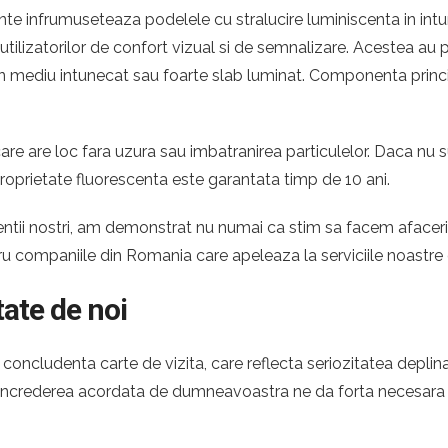
te infrumuseteaza podelele cu stralucire luminiscenta in intun
e utilizatorilor de confort vizual si de semnalizare. Acestea a
ntr-un mediu intunecat sau foarte slab luminat. Componenta princ
re are loc fara uzura sau imbatranirea particulelor. Daca nu s
roprietate fluorescenta este garantata timp de 10 ani.
 clientii nostri, am demonstrat nu numai ca stim sa facem afac
tru companiile din Romania care apeleaza la serviciile noastre
tate de noi
oncludenta carte de vizita, care reflecta seriozitatea deplina
. Increderea acordata de dumneavoastra ne da forta necesara p