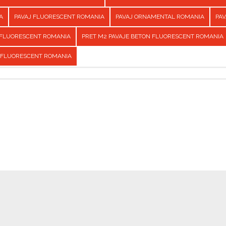
A
PAVAJ FLUORESCENT ROMANIA
PAVAJ ORNAMENTAL ROMANIA
PAV
 FLUORESCENT ROMANIA
PRET M2 PAVAJE BETON FLUORESCENT ROMANIA
 FLUORESCENT ROMANIA