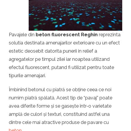
t.ro
Pavajele din
beton fluorescent Reghin
reprezinta
solutia destinata amenajarilor exterioare cu un efect
estetic deosebit datorita punerii in relief a
agregatelor pe timpul zilei iar noaptea utilizand
efectul fluorescent, putand fi utilizat pentru toate
tipurile amenajari.
Îmbinînd betonul cu piatră se obține ceea ce noi
numim piatră spălată. Acest tip de “pavaj” poate
avea diferite forme și se gasește într-o varietate
amplă de culori și texturi, constituind astfel una
dintre cele mai atractive produse de pavare cu
beton
.