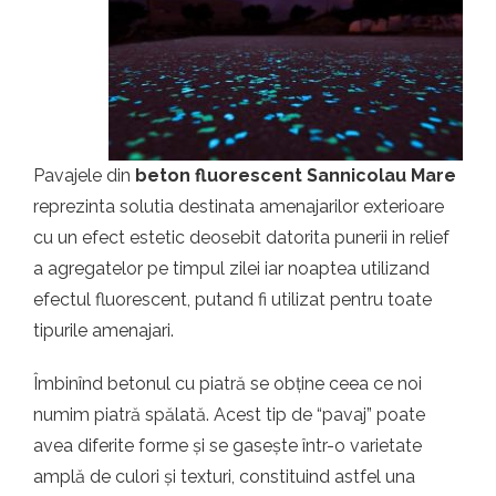
t.ro
Pavajele din
beton fluorescent Sannicolau Mare
reprezinta solutia destinata amenajarilor exterioare
cu un efect estetic deosebit datorita punerii in relief
a agregatelor pe timpul zilei iar noaptea utilizand
efectul fluorescent, putand fi utilizat pentru toate
tipurile amenajari.
Îmbinînd betonul cu piatră se obține ceea ce noi
numim piatră spălată. Acest tip de “pavaj” poate
avea diferite forme și se gasește într-o varietate
amplă de culori și texturi, constituind astfel una