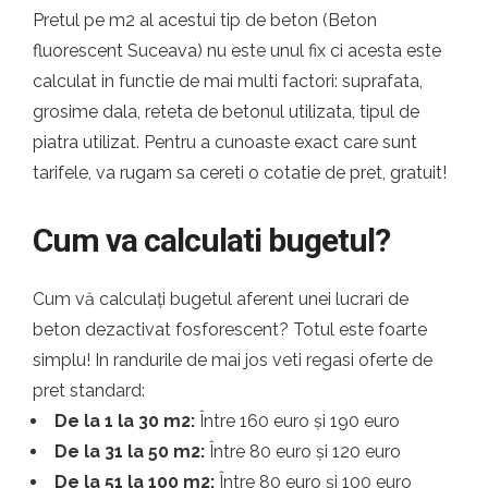
Pretul pe m2 al acestui tip de beton (Beton
fluorescent Suceava) nu este unul fix ci acesta este
calculat in functie de mai multi factori: suprafata,
grosime dala, reteta de betonul utilizata, tipul de
piatra utilizat. Pentru a cunoaste exact care sunt
tarifele, va rugam sa cereti o cotatie de pret, gratuit!
Cum va calculati bugetul?
Cum vă calculați bugetul aferent unei lucrari de
beton dezactivat fosforescent? Totul este foarte
simplu! In randurile de mai jos veti regasi oferte de
pret standard:
De la 1 la 30 m2:
Între 160 euro și 190 euro
De la 31 la 50 m2:
Între 80 euro și 120 euro
De la 51 la 100 m2:
Între 80 euro și 100 euro