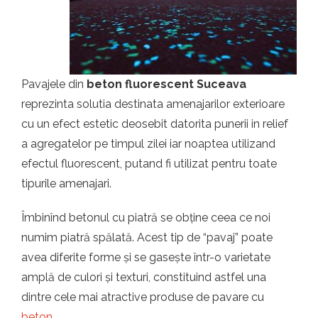
Pavajele din
beton fluorescent Suceava
reprezinta solutia destinata amenajarilor exterioare
cu un efect estetic deosebit datorita punerii in relief
a agregatelor pe timpul zilei iar noaptea utilizand
efectul fluorescent, putand fi utilizat pentru toate
tipurile amenajari.
Îmbinînd betonul cu piatră se obține ceea ce noi
numim piatră spălată. Acest tip de “pavaj” poate
avea diferite forme și se gasește într-o varietate
amplă de culori și texturi, constituind astfel una
dintre cele mai atractive produse de pavare cu
beton
.