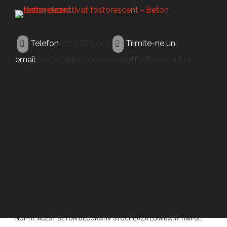
Telefon
0753.688.062
Trimite-ne un
email
contact@betondezactivatfosforescent.ro
BETON FLUORESCENT
Beton fluorescent
Tarnaveni
ACEST TIP DE BETON (BETON FLUORESCENT TARNAVENI) A FOST
CONCEPUT PENTRU A ILUMINA PAVAJELE DIN BETON IN TIMPUL
NOPTII. ACEST BETON DECORATIV STOCHEAZĂ LUMINA ÎN TIMPUL