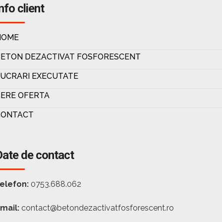
nfo client
HOME
BETON DEZACTIVAT FOSFORESCENT
UCRARI EXECUTATE
ERE OFERTA
CONTACT
Date de contact
elefon:
0753.688.062
mail:
contact@betondezactivatfosforescent.ro