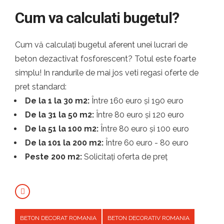
Cum va calculati bugetul?
Cum vă calculați bugetul aferent unei lucrari de
beton dezactivat fosforescent? Totul este foarte
simplu! In randurile de mai jos veti regasi oferte de
pret standard:
De la 1 la 30 m2:
Între 160 euro și 190 euro
De la 31 la 50 m2:
Între 80 euro și 120 euro
De la 51 la 100 m2:
Între 80 euro și 100 euro
De la 101 la 200 m2:
Între 60 euro - 80 euro
Peste 200 m2:
Solicitați oferta de preț
BETON DECORAT ROMANIA
BETON DECORATIV ROMANIA