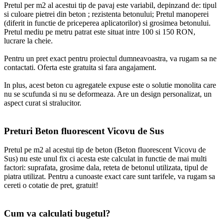
Pretul per m2 al acestui tip de pavaj este variabil, depinzand de: tipul
si culoare pietrei din beton ; rezistenta betonului; Pretul manoperei
(diferit in functie de priceperea aplicatorilor) si grosimea betonului.
Pretul mediu pe metru patrat este situat intre 100 si 150 RON,
lucrare la cheie.
Pentru un pret exact pentru proiectul dumneavoastra, va rugam sa ne
contactati. Oferta este gratuita si fara angajament.
In plus, acest beton cu agregatele expuse este o solutie monolita care
nu se scufunda si nu se deformeaza. Are un design personalizat, un
aspect curat si stralucitor.
Preturi Beton fluorescent Vicovu de Sus
Pretul pe m2 al acestui tip de beton (Beton fluorescent Vicovu de
Sus) nu este unul fix ci acesta este calculat in functie de mai multi
factori: suprafata, grosime dala, reteta de betonul utilizata, tipul de
piatra utilizat. Pentru a cunoaste exact care sunt tarifele, va rugam sa
cereti o cotatie de pret, gratuit!
Cum va calculati bugetul?