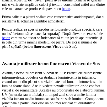
spălată. Acest tip de “pavaj” poate avea diferite forme și se gasește
într-o varietate amplă de culori și texturi, constituind astfel una dintre
cele mai atractive produse de pavare cu
beton
.
Prima calitate a pietrei spălate este caracteristica antiderapantă, dar si
rezistenta la actiunea agenților atmosferici.
Pentru realizarea acestui produs se foloseste o solutie specială, care
nu lasă betonul să se usuce la suprafață. După cîteva ore excesul de
beton
care nu s-a uscat se îndepartează cu un jet de apa puternic, și
în cele din urmă rămîne modelul de piatra. De aici si numele de
piatră spălată (
beton fluorescent Vicovu de Sus
).
Avantaje utilizare beton fluorescent Vicovu de Sus
Avantaje beton fluorescent Vicovu de Sus: Particulele fluorescente
infrumuseteaza podelele cu stralucire luminiscenta in intuneric,
creand un mediu placut si o vizibilitate mai buna in intuneric sau in
lumina foarte slaba. Are in vedere nevoile utilizatorilor de confort
vizual si de semnalizare. Acestea au proprietatea de a absorbi lumina
UV (naturala sau artificiala) in timpul zilei si de a emite lumina
vizibila intr-un mediu intunecat sau foarte slab luminat. Componenta
principala a particulelor este un polimer reciclat cu durabilitate