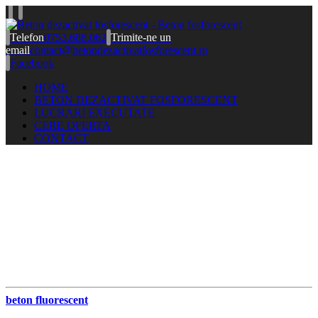
Telefon
0753.688.062
Trimite-ne un
email
contact@betondezactivatfosforescent.ro
Facebook
HOME
BETON DEZACTIVAT FOSFORESCENT
LUCRARI EXECUTATE
CERE OFERTA
CONTACT
beton fluorescent