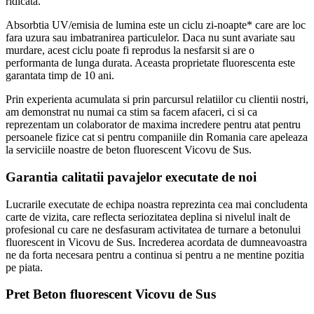
ridicata.
Absorbtia UV/emisia de lumina este un ciclu zi-noapte* care are loc
fara uzura sau imbatranirea particulelor. Daca nu sunt avariate sau
murdare, acest ciclu poate fi reprodus la nesfarsit si are o
performanta de lunga durata. Aceasta proprietate fluorescenta este
garantata timp de 10 ani.
Prin experienta acumulata si prin parcursul relatiilor cu clientii nostri,
am demonstrat nu numai ca stim sa facem afaceri, ci si ca
reprezentam un colaborator de maxima incredere pentru atat pentru
persoanele fizice cat si pentru companiile din Romania care apeleaza
la serviciile noastre de beton fluorescent Vicovu de Sus.
Garantia calitatii pavajelor executate de noi
Lucrarile executate de echipa noastra reprezinta cea mai concludenta
carte de vizita, care reflecta seriozitatea deplina si nivelul inalt de
profesional cu care ne desfasuram activitatea de turnare a betonului
fluorescent in Vicovu de Sus. Increderea acordata de dumneavoastra
ne da forta necesara pentru a continua si pentru a ne mentine pozitia
pe piata.
Pret Beton fluorescent Vicovu de Sus