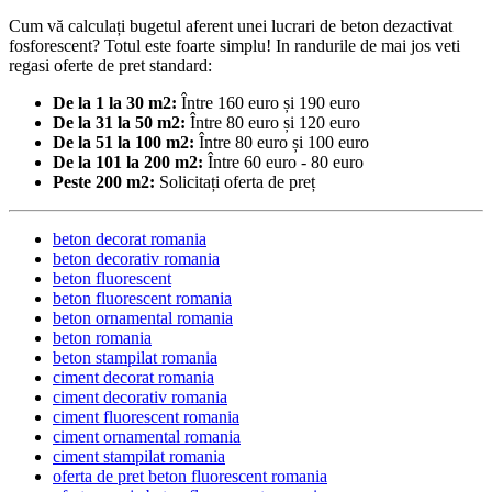
Cum vă calculați bugetul aferent unei lucrari de beton dezactivat
fosforescent? Totul este foarte simplu! In randurile de mai jos veti
regasi oferte de pret standard:
De la 1 la 30 m2:
Între 160 euro și 190 euro
De la 31 la 50 m2:
Între 80 euro și 120 euro
De la 51 la 100 m2:
Între 80 euro și 100 euro
De la 101 la 200 m2:
Între 60 euro - 80 euro
Peste 200 m2:
Solicitați oferta de preț
beton decorat romania
beton decorativ romania
beton fluorescent
beton fluorescent romania
beton ornamental romania
beton romania
beton stampilat romania
ciment decorat romania
ciment decorativ romania
ciment fluorescent romania
ciment ornamental romania
ciment stampilat romania
oferta de pret beton fluorescent romania