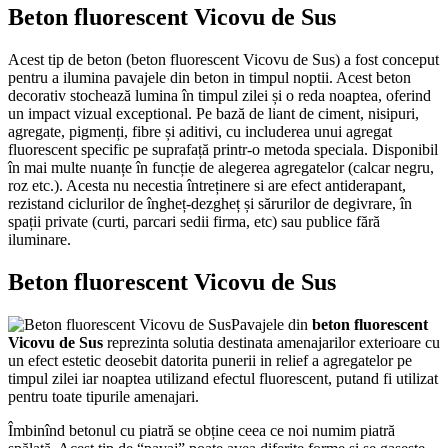
Beton fluorescent Vicovu de Sus
Acest tip de beton (beton fluorescent Vicovu de Sus) a fost conceput
pentru a ilumina pavajele din beton in timpul noptii. Acest beton
decorativ stochează lumina în timpul zilei și o reda noaptea, oferind
un impact vizual exceptional. Pe bază de liant de ciment, nisipuri,
agregate, pigmenți, fibre și aditivi, cu includerea unui agregat
fluorescent specific pe suprafață printr-o metoda speciala. Disponibil
în mai multe nuanțe în funcție de alegerea agregatelor (calcar negru,
roz etc.). Acesta nu necestia întreținere si are efect antiderapant,
rezistand ciclurilor de îngheț-dezgheț și sărurilor de degivrare, în
spații private (curti, parcari sedii firma, etc) sau publice fără
iluminare.
Beton fluorescent Vicovu de Sus
Pavajele din
beton fluorescent
Vicovu de Sus
reprezinta solutia destinata amenajarilor exterioare cu
un efect estetic deosebit datorita punerii in relief a agregatelor pe
timpul zilei iar noaptea utilizand efectul fluorescent, putand fi utilizat
pentru toate tipurile amenajari.
Îmbinînd betonul cu piatră se obține ceea ce noi numim piatră