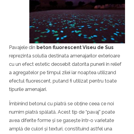
t.ro
Pavajele din
beton fluorescent Viseu de Sus
reprezinta solutia destinata amenajarilor exterioare
cu un efect estetic deosebit datorita punerii in relief
a agregatelor pe timpul zilei iar noaptea utilizand
efectul fluorescent, putand fi utilizat pentru toate
tipurile amenajari.
Îmbinînd betonul cu piatră se obține ceea ce noi
numim piatră spălată. Acest tip de “pavaj” poate
avea diferite forme și se gasește într-o varietate
amplă de culori și texturi, constituind astfel una