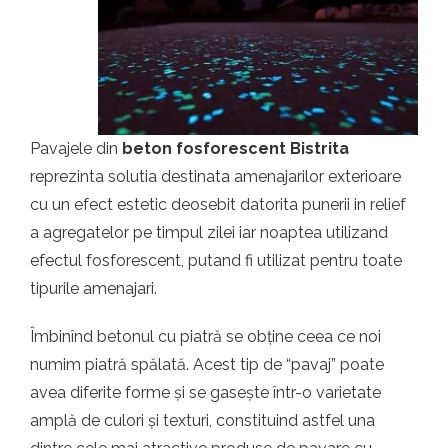
t.ro
Pavajele din
beton fosforescent Bistrita
reprezinta solutia destinata amenajarilor exterioare
cu un efect estetic deosebit datorita punerii in relief
a agregatelor pe timpul zilei iar noaptea utilizand
efectul fosforescent, putand fi utilizat pentru toate
tipurile amenajari.
Îmbinînd betonul cu piatră se obține ceea ce noi
numim piatră spălată. Acest tip de “pavaj” poate
avea diferite forme și se gasește într-o varietate
amplă de culori și texturi, constituind astfel una