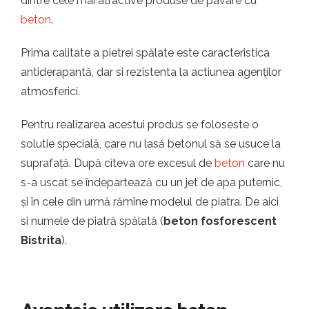
dintre cele mai atractive produse de pavare cu
beton
.
Prima calitate a pietrei spălate este caracteristica
antiderapantă, dar si rezistenta la actiunea agenților
atmosferici.
Pentru realizarea acestui produs se foloseste o
solutie specială, care nu lasă betonul să se usuce la
suprafață. După cîteva ore excesul de
beton
care nu
s-a uscat se îndepartează cu un jet de apa puternic,
și în cele din urmă rămîne modelul de piatra. De aici
si numele de piatră spălată (
beton fosforescent
Bistrita
).