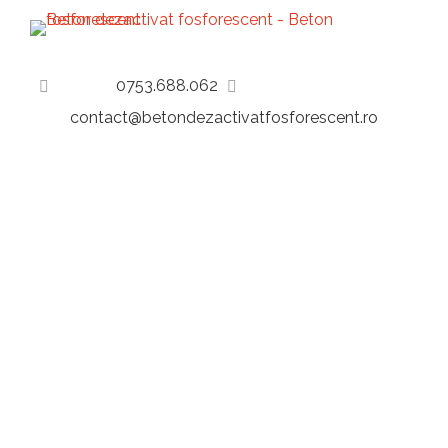
Telefon
0753.688.062
Trimite-ne un
email
contact@betondezactivatfosforescent.ro
BETON FOSFORESCENT
Beton fosforescent
Radauti
0
ACEST TIP DE BETON (BETON FOSFORESCENT RADAUTI) A FOST
CONCEPUT PENTRU A ILUMINA PAVAJELE DIN BETON IN TIMPUL
NOPTII. ACEST BETON DECORATIV STOCHEAZĂ LUMINA ÎN TIMPUL
ZILEI ȘI O REDA NOAPTEA, OFERIND UN IMPACT VIZUAL
EXCEPTIONAL. PE BAZĂ DE LIANT DE CIMENT, NISIPURI, AGREGATE,
PIGMENȚI, FIBRE ȘI ADITIVI, CU INCLUDEREA UNUI AGREGAT