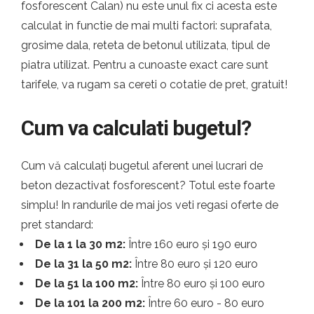
fosforescent Calan) nu este unul fix ci acesta este
calculat in functie de mai multi factori: suprafata,
grosime dala, reteta de betonul utilizata, tipul de
piatra utilizat. Pentru a cunoaste exact care sunt
tarifele, va rugam sa cereti o cotatie de pret, gratuit!
Cum va calculati bugetul?
Cum vă calculați bugetul aferent unei lucrari de
beton dezactivat fosforescent? Totul este foarte
simplu! In randurile de mai jos veti regasi oferte de
pret standard:
De la 1 la 30 m2:
Între 160 euro și 190 euro
De la 31 la 50 m2:
Între 80 euro și 120 euro
De la 51 la 100 m2:
Între 80 euro și 100 euro
De la 101 la 200 m2:
Între 60 euro - 80 euro