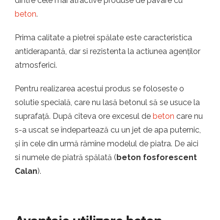
dintre cele mai atractive produse de pavare cu
beton
.
Prima calitate a pietrei spălate este caracteristica
antiderapantă, dar si rezistenta la actiunea agenților
atmosferici.
Pentru realizarea acestui produs se foloseste o
solutie specială, care nu lasă betonul să se usuce la
suprafață. După cîteva ore excesul de
beton
care nu
s-a uscat se îndepartează cu un jet de apa puternic,
și în cele din urmă rămîne modelul de piatra. De aici
si numele de piatră spălată (
beton fosforescent
Calan
).