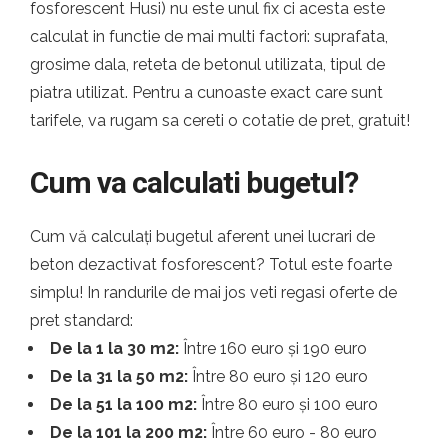
fosforescent Husi) nu este unul fix ci acesta este
calculat in functie de mai multi factori: suprafata,
grosime dala, reteta de betonul utilizata, tipul de
piatra utilizat. Pentru a cunoaste exact care sunt
tarifele, va rugam sa cereti o cotatie de pret, gratuit!
Cum va calculati bugetul?
Cum vă calculați bugetul aferent unei lucrari de
beton dezactivat fosforescent? Totul este foarte
simplu! In randurile de mai jos veti regasi oferte de
pret standard:
De la 1 la 30 m2:
Între 160 euro și 190 euro
De la 31 la 50 m2:
Între 80 euro și 120 euro
De la 51 la 100 m2:
Între 80 euro și 100 euro
De la 101 la 200 m2:
Între 60 euro - 80 euro