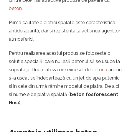
dintre cele mai atractive produse de pavare cu
beton
.
Prima calitate a pietrei spălate este caracteristica
antiderapantă, dar si rezistenta la actiunea agenților
atmosferici.
Pentru realizarea acestui produs se foloseste o
solutie specială, care nu lasă betonul să se usuce la
suprafață. După cîteva ore excesul de
beton
care nu
s-a uscat se îndepartează cu un jet de apa puternic,
și în cele din urmă rămîne modelul de piatra. De aici
si numele de piatră spălată (
beton fosforescent
Husi
).