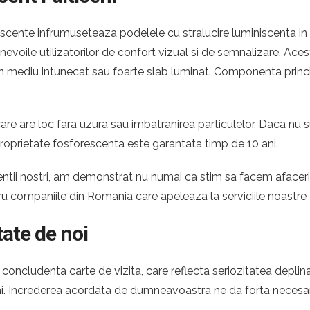
scente infrumuseteaza podelele cu stralucire luminiscenta in i
e nevoile utilizatorilor de confort vizual si de semnalizare. A
ntr-un mediu intunecat sau foarte slab luminat. Componenta princ
re are loc fara uzura sau imbatranirea particulelor. Daca nu s
roprietate fosforescenta este garantata timp de 10 ani.
 clientii nostri, am demonstrat nu numai ca stim sa facem afac
tru companiile din Romania care apeleaza la serviciile noastre
tate de noi
oncludenta carte de vizita, care reflecta seriozitatea deplina
ceni. Increderea acordata de dumneavoastra ne da forta necesa