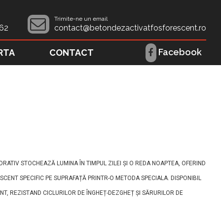
Trimite-ne un email
62
contact@betondezactivatfosforescent.ro
Facebook
RTA
CONTACT
ORATIV STOCHEAZĂ LUMINA ÎN TIMPUL ZILEI ȘI O REDA NOAPTEA, OFERIND
RESCENT SPECIFIC PE SUPRAFAȚĂ PRINTR-O METODA SPECIALA. DISPONIBIL
NT, REZISTAND CICLURILOR DE ÎNGHEȚ-DEZGHEȚ ȘI SĂRURILOR DE