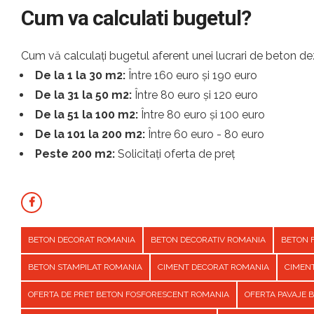
Cum va calculati bugetul?
Cum vă calculați bugetul aferent unei lucrari de beton dez
De la 1 la 30 m2:
Între 160 euro și 190 euro
De la 31 la 50 m2:
Între 80 euro și 120 euro
De la 51 la 100 m2:
Între 80 euro și 100 euro
De la 101 la 200 m2:
Între 60 euro - 80 euro
Peste 200 m2:
Solicitați oferta de preț
BETON DECORAT ROMANIA
BETON DECORATIV ROMANIA
BETON 
BETON STAMPILAT ROMANIA
CIMENT DECORAT ROMANIA
CIMEN
OFERTA DE PRET BETON FOSFORESCENT ROMANIA
OFERTA PAVAJE 