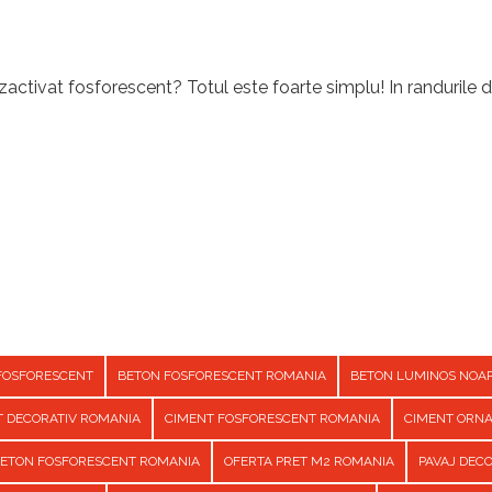
activat fosforescent? Totul este foarte simplu! In randurile d
FOSFORESCENT
BETON FOSFORESCENT ROMANIA
BETON LUMINOS NOA
T DECORATIV ROMANIA
CIMENT FOSFORESCENT ROMANIA
CIMENT ORN
BETON FOSFORESCENT ROMANIA
OFERTA PRET M2 ROMANIA
PAVAJ DEC