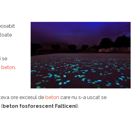
eosebit
 toate
i se
u
beton
.
îteva ore excesul de
beton
care nu s-a uscat se
 (
beton fosforescent Falticeni
).