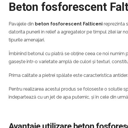
Beton fosforescent Falt
Pavajele din
beton fosforescent Falticeni
reprezinta 
datorita punerii in relief a agregatelor pe timpul zilei iar 
tipurile amenajari.
Îmbinînd betonul cu piatră se obține ceea ce noi numim pi
gasește într-o varietate amplă de culori și texturi, const
Prima calitate a pietrei spălate este caracteristica antider
Pentru realizarea acestui produs se foloseste o solutie s
îndepartează cu un jet de apa puternic, și în cele din urm
Avantaje utilizare beton fosfores