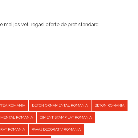
e mai jos veti regasi oferte de pret standard:
PTEA ROMANIA
BETON ORNAMENTAL ROMANIA
BETON ROMANIA
AMENTAL ROMANIA
CIMENT STAMPILAT ROMANIA
ORAT ROMANIA
PAVAJ DECORATIV ROMANIA