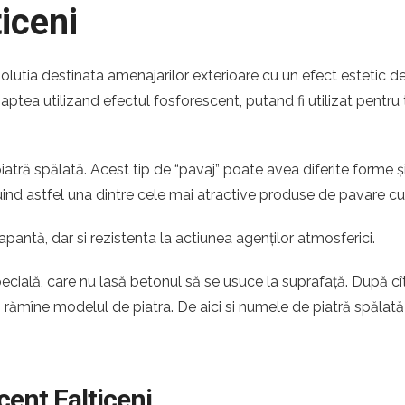
iceni
solutia destinata amenajarilor exterioare cu un efect estetic d
noaptea utilizand efectul fosforescent, putand fi utilizat pentru
atră spălată. Acest tip de “pavaj” poate avea diferite forme ș
ituind astfel una dintre cele mai atractive produse de pavare c
apantă, dar si rezistenta la actiunea agenților atmosferici.
pecială, care nu lasă betonul să se usuce la suprafață. După c
ă rămîne modelul de piatra. De aici si numele de piatră spălată
cent Falticeni