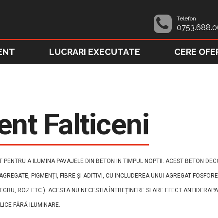
Telefon
0753.688.0
ENT
LUCRARI EXECUTATE
CERE OFE
nt Falticeni
 PENTRU A ILUMINA PAVAJELE DIN BETON IN TIMPUL NOPTII. ACEST BETON DEC
, AGREGATE, PIGMENȚI, FIBRE ȘI ADITIVI, CU INCLUDEREA UNUI AGREGAT FOSFO
GRU, ROZ ETC.). ACESTA NU NECESTIA ÎNTREȚINERE SI ARE EFECT ANTIDERAPA
BLICE FĂRĂ ILUMINARE.