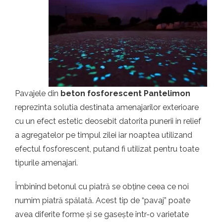
t.ro
Pavajele din
beton fosforescent Pantelimon
reprezinta solutia destinata amenajarilor exterioare
cu un efect estetic deosebit datorita punerii in relief
a agregatelor pe timpul zilei iar noaptea utilizand
efectul fosforescent, putand fi utilizat pentru toate
tipurile amenajari.
Îmbinînd betonul cu piatră se obține ceea ce noi
numim piatră spălată. Acest tip de “pavaj” poate
avea diferite forme și se gasește într-o varietate