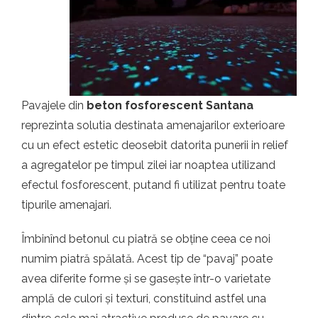
t.ro
Pavajele din
beton fosforescent Santana
reprezinta solutia destinata amenajarilor exterioare
cu un efect estetic deosebit datorita punerii in relief
a agregatelor pe timpul zilei iar noaptea utilizand
efectul fosforescent, putand fi utilizat pentru toate
tipurile amenajari.
Îmbinînd betonul cu piatră se obține ceea ce noi
numim piatră spălată. Acest tip de “pavaj” poate
avea diferite forme și se gasește într-o varietate
amplă de culori și texturi, constituind astfel una