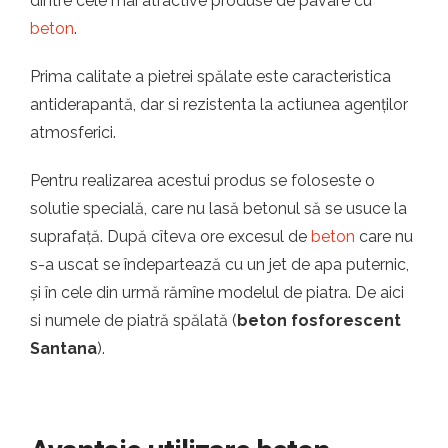
dintre cele mai atractive produse de pavare cu
beton
.
Prima calitate a pietrei spălate este caracteristica
antiderapantă, dar si rezistenta la actiunea agenților
atmosferici.
Pentru realizarea acestui produs se foloseste o
solutie specială, care nu lasă betonul să se usuce la
suprafață. După cîteva ore excesul de
beton
care nu
s-a uscat se îndepartează cu un jet de apa puternic,
și în cele din urmă rămîne modelul de piatra. De aici
si numele de piatră spălată (
beton fosforescent
Santana
).