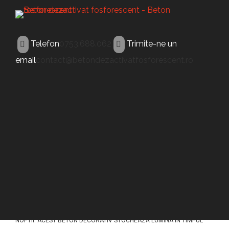
Telefon
0753.688.062
Trimite-ne un
email
contact@betondezactivatfosforescent.ro
BETON FOSFORESCENT
Beton fosforescent
Oravita
ACEST TIP DE BETON (BETON FOSFORESCENT ORAVITA) A FOST
CONCEPUT PENTRU A ILUMINA PAVAJELE DIN BETON IN TIMPUL
NOPTII. ACEST BETON DECORATIV STOCHEAZĂ LUMINA ÎN TIMPUL