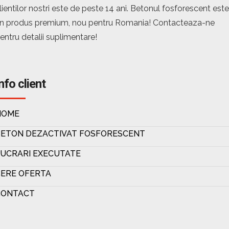
lientilor nostri este de peste 14 ani. Betonul fosforescent este
n produs premium, nou pentru Romania! Contacteaza-ne
entru detalii suplimentare!
nfo client
HOME
BETON DEZACTIVAT FOSFORESCENT
UCRARI EXECUTATE
ERE OFERTA
CONTACT