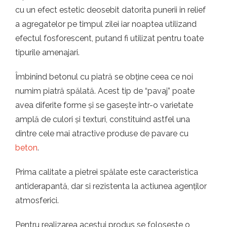
cu un efect estetic deosebit datorita punerii in relief
a agregatelor pe timpul zilei iar noaptea utilizand
efectul fosforescent, putand fi utilizat pentru toate
tipurile amenajari.
Îmbinînd betonul cu piatră se obține ceea ce noi
numim piatră spălată. Acest tip de “pavaj” poate
avea diferite forme și se gasește într-o varietate
amplă de culori și texturi, constituind astfel una
dintre cele mai atractive produse de pavare cu
beton
.
Prima calitate a pietrei spălate este caracteristica
antiderapantă, dar si rezistenta la actiunea agenților
atmosferici.
Pentru realizarea acestui produs se foloseste o