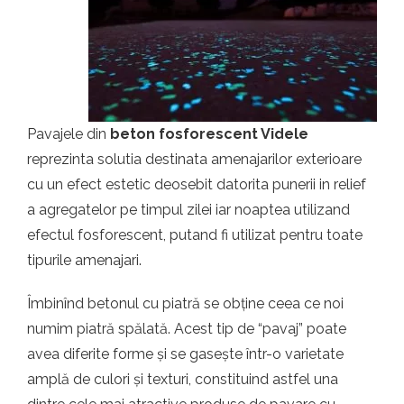
t.ro
Pavajele din
beton fosforescent Videle
reprezinta solutia destinata amenajarilor exterioare
cu un efect estetic deosebit datorita punerii in relief
a agregatelor pe timpul zilei iar noaptea utilizand
efectul fosforescent, putand fi utilizat pentru toate
tipurile amenajari.
Îmbinînd betonul cu piatră se obține ceea ce noi
numim piatră spălată. Acest tip de “pavaj” poate
avea diferite forme și se gasește într-o varietate
amplă de culori și texturi, constituind astfel una