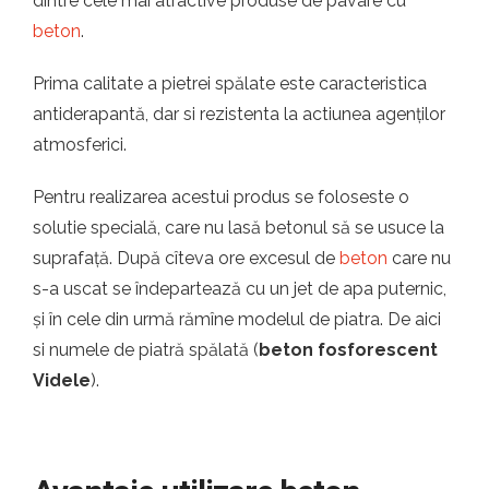
dintre cele mai atractive produse de pavare cu
beton
.
Prima calitate a pietrei spălate este caracteristica
antiderapantă, dar si rezistenta la actiunea agenților
atmosferici.
Pentru realizarea acestui produs se foloseste o
solutie specială, care nu lasă betonul să se usuce la
suprafață. După cîteva ore excesul de
beton
care nu
s-a uscat se îndepartează cu un jet de apa puternic,
și în cele din urmă rămîne modelul de piatra. De aici
si numele de piatră spălată (
beton fosforescent
Videle
).