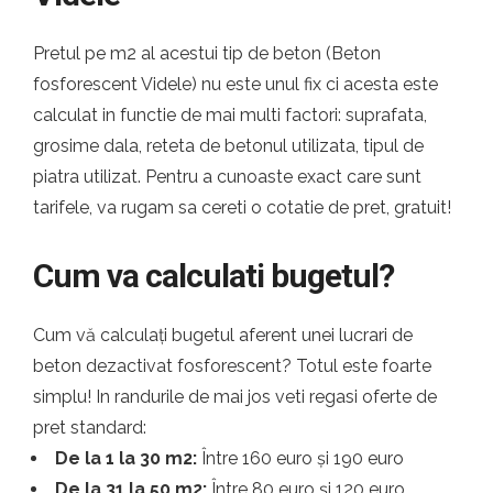
Pretul pe m2 al acestui tip de beton (Beton
fosforescent Videle) nu este unul fix ci acesta este
calculat in functie de mai multi factori: suprafata,
grosime dala, reteta de betonul utilizata, tipul de
piatra utilizat. Pentru a cunoaste exact care sunt
tarifele, va rugam sa cereti o cotatie de pret, gratuit!
Cum va calculati bugetul?
Cum vă calculați bugetul aferent unei lucrari de
beton dezactivat fosforescent? Totul este foarte
simplu! In randurile de mai jos veti regasi oferte de
pret standard:
De la 1 la 30 m2:
Între 160 euro și 190 euro
De la 31 la 50 m2:
Între 80 euro și 120 euro