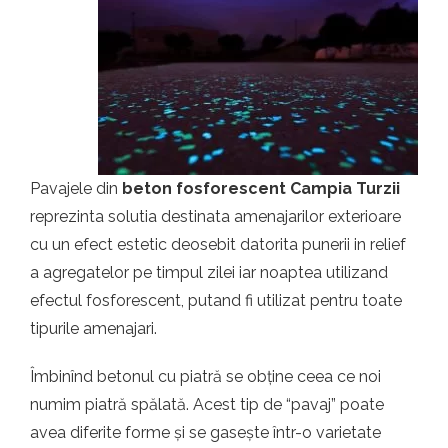
t.ro
Pavajele din
beton fosforescent Campia Turzii
reprezinta solutia destinata amenajarilor exterioare
cu un efect estetic deosebit datorita punerii in relief
a agregatelor pe timpul zilei iar noaptea utilizand
efectul fosforescent, putand fi utilizat pentru toate
tipurile amenajari.
Îmbinînd betonul cu piatră se obține ceea ce noi
numim piatră spălată. Acest tip de “pavaj” poate
avea diferite forme și se gasește într-o varietate