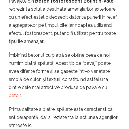
Pavajele din
beton fosforescent Bolintin-Vale
reprezinta solutia destinata amenajarilor exterioare
cu un efect estetic deosebit datorita punerii in relief
a agregatelor pe timpul zilei iar noaptea utilizand
efectul fosforescent, putand fi utilizat pentru toate
tipurile amenajari.
Îmbinînd betonul cu piatră se obține ceea ce noi
numim piatră spălată. Acest tip de “pavaj” poate
avea diferite forme și se gasește într-o varietate
amplă de culori și texturi, constituind astfel una
dintre cele mai atractive produse de pavare cu
beton
.
Prima calitate a pietrei spălate este caracteristica
antiderapantă, dar si rezistenta la actiunea agenților
atmosferici.