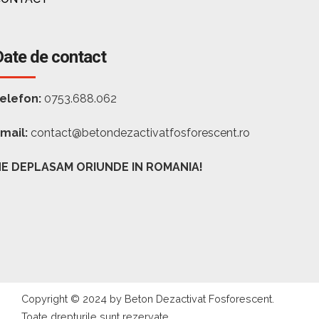
Date de contact
elefon:
0753.688.062
mail:
contact@betondezactivatfosforescent.ro
E DEPLASAM ORIUNDE IN ROMANIA!
Copyright © 2024 by Beton Dezactivat Fosforescent.
Toate drepturile sunt rezervate.