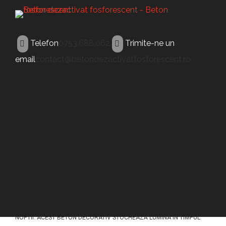
Telefon
0753.688.062
Trimite-ne un
email
contact@betondezactivatfosforescent.ro
BETON FOSFORESCENT
Beton fosforescent
Bolintin-Vale
ACEST TIP DE BETON (BETON FOSFORESCENT BOLINTIN-VALE) A
FOST CONCEPUT PENTRU A ILUMINA PAVAJELE DIN BETON IN TIMPUL
NOPTII. ACEST BETON DECORATIV STOCHEAZĂ LUMINA ÎN TIMPUL