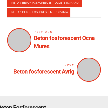
PRETURI BETON FOSFORESCENT JUDETE ROMANIA
PRETURI BETON FOSFORESCENT ROMANIA
PREVIOUS
Beton fosforescent Ocna
Mures
NEXT
Beton fosforescent Avrig
Beton Fosforescent